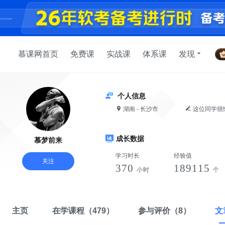
慕课网首页
免费课
实战课
体系课
发现
个人信息
湖南 - 长沙市
这位同学很
成长数据
慕梦前来
学习时长
经验值
关注
370
189115
小时
个
主页
在学课程
（479）
参与评价
（8）
文