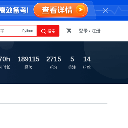
登录
/
注册
搜索
Python
AI智能体
70h
189115
2715
5
14
习时长
经验
积分
关注
粉丝