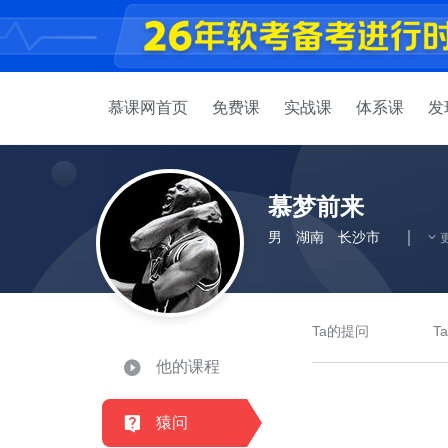
慕课网首页
免费课
实战课
体系课
发
慕梦前来
男
湖南
长沙市
Ta的提问
T
他的课程
猿问