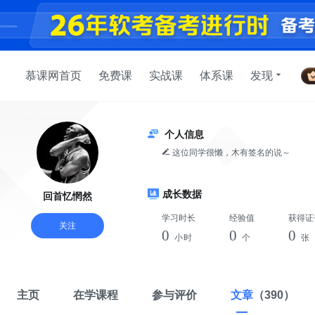
慕课网首页
免费课
实战课
体系课
发现
个人信息
这位同学很懒，木有签名的说～
成长数据
回首忆惘然
学习时长
经验值
获得证
关注
0
0
0
小时
个
张
主页
在学课程
参与评价
文章
（390）