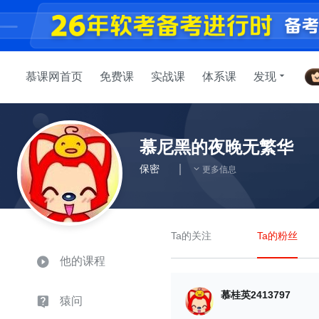
慕课网首页
免费课
实战课
体系课
发现
慕尼黑的夜晚无繁华
保密
更多信息
Ta的关注
Ta的粉丝
他的课程
慕桂英2413797
猿问