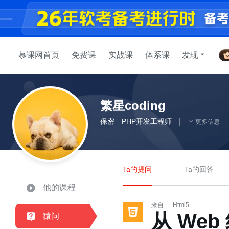
慕课网首页
免费课
实战课
体系课
发现
繁星coding
保密
PHP开发工程师
更多信息
Ta的提问
Ta的回答
他的课程
来自
Html5
从 We
猿问