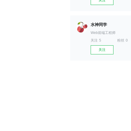
关注
水神同学
Web前端工程师
关注
5
粉丝
0
关注