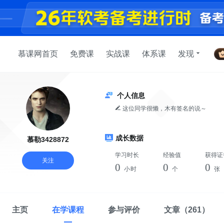
慕课网首页
免费课
实战课
体系课
发现
个人信息
这位同学很懒，木有签名的说～
成长数据
慕勒3428872
学习时长
经验值
获得证
关注
0
0
0
小时
个
张
主页
在学课程
参与评价
文章
（261）