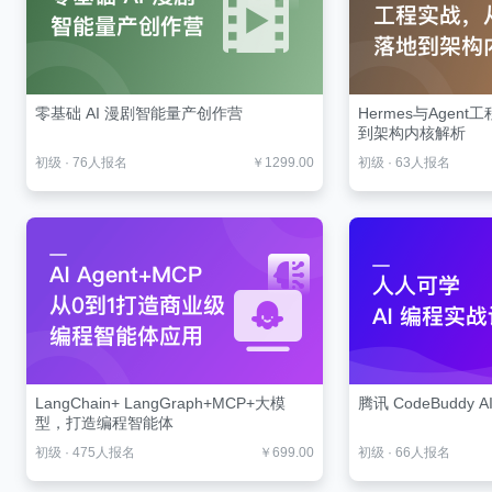
零基础 AI 漫剧智能量产创作营
Hermes与Agen
到架构内核解析
初级
·
76人报名
￥1299.00
初级
·
63人报名
LangChain+ LangGraph+MCP+大模
腾讯 CodeBuddy 
型，打造编程智能体
初级
·
475人报名
￥699.00
初级
·
66人报名