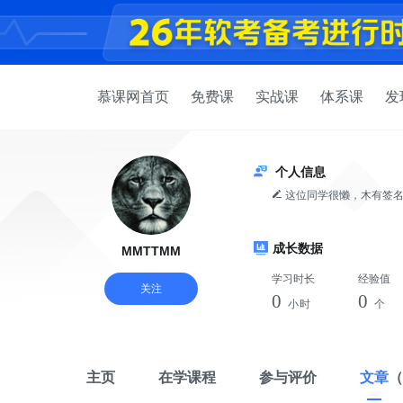
慕课网首页
免费课
实战课
体系课
发
个人信息
这位同学很懒，木有签
成长数据
MMTTMM
学习时长
经验值
关注
0
0
小时
个
主页
在学课程
参与评价
文章
（