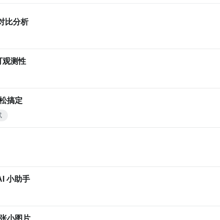
L 对比分析
可观测性
松搞定
试
AI 小助手
张小图片