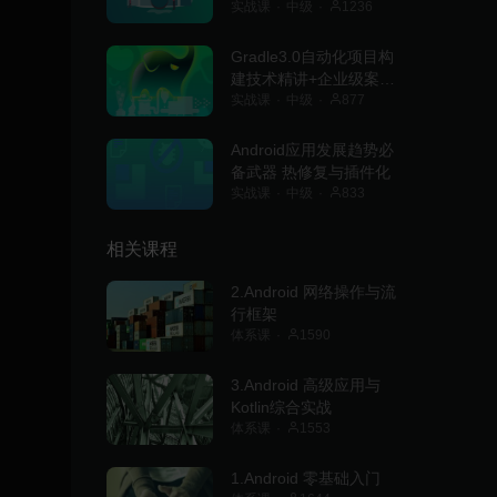
实战课
中级
1236
Gradle3.0自动化项目构
建技术精讲+企业级案例
实操
实战课
中级
877
Android应用发展趋势必
备武器 热修复与插件化
实战课
中级
833
相关课程
2.Android 网络操作与流
行框架
体系课
1590
3.Android 高级应用与
Kotlin综合实战
体系课
1553
1.Android 零基础入门