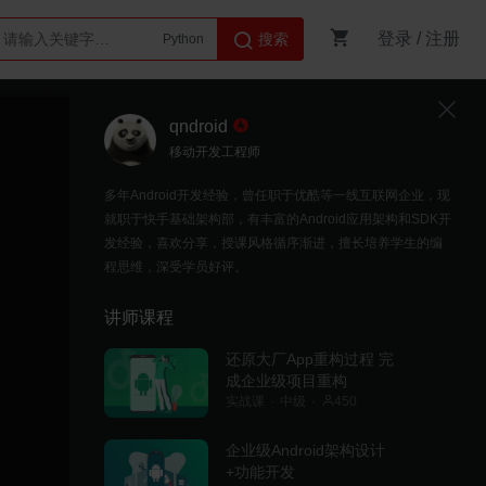
登录
/
注册
搜索
Python
AI智能体
qndroid
移动开发工程师
多年Android开发经验，曾任职于优酷等一线互联网企业，现
就职于快手基础架构部，有丰富的Android应用架构和SDK开
发经验，喜欢分享，授课风格循序渐进，擅长培养学生的编
程思维，深受学员好评。
讲师课程
还原大厂App重构过程 完
成企业级项目重构
实战课
中级
450
企业级Android架构设计
+功能开发