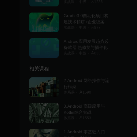
实战课
中级
1236
Gradle3.0自动化项目构
建技术精讲+企业级案例
实操
实战课
中级
877
Android应用发展趋势必
备武器 热修复与插件化
实战课
中级
833
相关课程
2.Android 网络操作与流
行框架
体系课
1590
3.Android 高级应用与
Kotlin综合实战
体系课
1553
1.Android 零基础入门