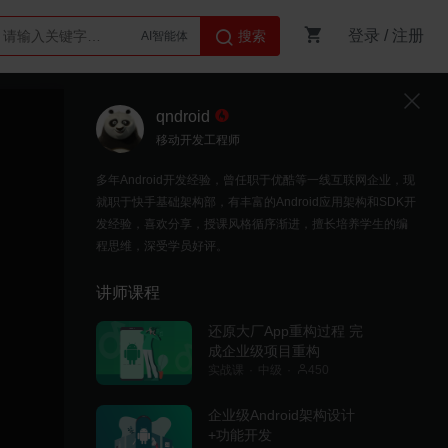
登录
/
注册
搜索
Python
AI智能体
qndroid
移动开发工程师
多年Android开发经验，曾任职于优酷等一线互联网企业，现
就职于快手基础架构部，有丰富的Android应用架构和SDK开
发经验，喜欢分享，授课风格循序渐进，擅长培养学生的编
程思维，深受学员好评。
讲师课程
还原大厂App重构过程 完
成企业级项目重构
实战课
中级
450
企业级Android架构设计
+功能开发