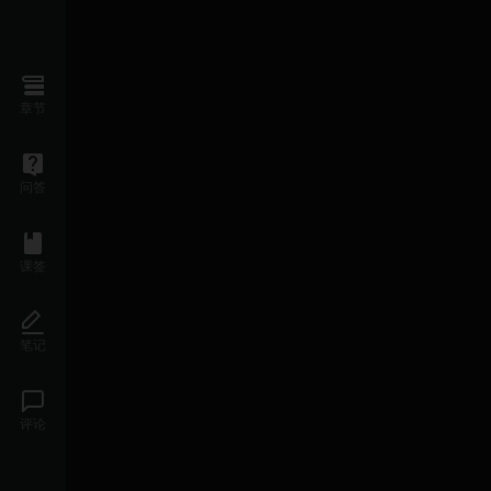
章节
问答
课签
笔记
评论