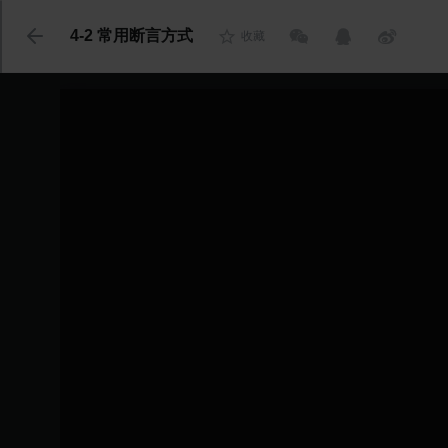
代码语言
4-2 常用断言方式
收藏