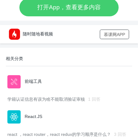
宋小菜共有
5
款 RN App（宋小菜、宋小福、宋小仓、麦大蔬、采秘），还有
打开App，查看更多内容
至少
2
款 App在开发中，旨在帮助打造完整的生鲜上下游闭环、重构与优化中
国的蔬菜流通现状，让大家吃到便宜菜、放心菜。
2017 年借助这 5 款 App 向全国 45 个城市输送了 20 万吨的蔬菜。另有多个
内部Node.js项目，比如报表平台、自动发布平台，热更新平台、数据聚合平
台等等大量有挑战的业务场景和技术场景。
随时随地看视频
慕课网APP
以上所有产品均由Scott带队的前端工程师一起学习和研发，团队氛围很猛很
持久，高频的分享与代码 Review，绝对地挑战与机会并存！
如果你能加入我们的团队，你将参与宋小菜前端整体架构中，包括但不限于用
户体验、性能优化、开发规范、框架迭代、组件落地、工具升级等，为外部客
相关分类
户，公司部门，兄弟团队输出有价值的技术方案。
公司融资现状：
2015 年 1 月 3000 万元天使
前端工具
2015 同年获投 IDG 等 1.04 亿 A 轮
2016 年 5 月银泰领投 8515 万 A+ 轮
2018 年普洛斯领投 2.3 亿 B1 轮融资
学籍认证信息有误为啥不能取消验证审核
1 回答
投递邮箱
Scott
老师邮箱
：wolf18387@qq.com
Jeson
老师邮箱
：jeson@imoocc.com
React.JS
慕课网官方_运营中心
浏览 7453
回答 7
react ，react router，react redux的学习顺序是什么？
3 回答