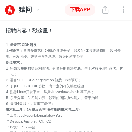
猿问
下载APP
招聘内容！戳这里！
爱奇艺-CDN研发
工作职责
：参与爱奇艺CDN核心系统开发，涉及到CDN智能调度、数据传
输、分发同步、智能推荐等系统、数据运维平台等
职位要求：
熟悉常用的数据结构算法、有良好的算法功底、善于对程序进行调优、优
化；
语言: C/C++/Golang/Python 熟悉1-2种即可；
了解HTTP/TCP/IP协议，有一定的相关编程经验；
熟悉Linux开发平台，掌握vim/sed/awk/bash 等工具；
乐于分享，学习能力强，较强的团队协作能力、善于沟通；
每周4天以上，有事可请假；
技术&工具： (入职后会学习/使用的技术与工具)
* 工具: docker/gitlab/markdown/git
* Devops: Ansible、CI、CD
* 环境: Linux 平台