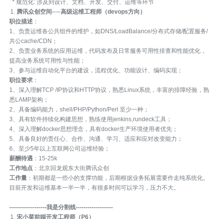
* 规范化: 涉及到设计、文档、开发、交付、运维等环节
腾讯众创空间──高级运维工程师（devops方向）
职位描述
：
1、负责运维各公共组件的维护，如DNS/LoadBalance/分布式存储/配置服务/
共公cache/CDN；
2、负责业务系统的应用运维，代码发布及日常服务可用性排查和性能优化，
提高业务系统可用性与性能；
3、参与运维自动化平台的建设，流程优化、功能设计、编码实现；
职位要求
：
1、深入理解TCP /IP协议和HTTP协议，熟悉Linux系统，丰富的排障经验，熟
悉LAMP架构；
2、具备编码能力，shell/PHP/Python/Perl 至少一种；
3、具有软件持续化构建思想，熟练使用jenkins,rundeck工具；
4、深入理解docker思想理念，具有docker生产环境使用者优先；
5、具备良好的责任心、合作、沟通、学习、适应和应对改变能力；
6、至少5年以上互联网公司运维经验；
薪酬待遇
：15-25k
工作地点
：北京回龙观东大街腾讯众创
工作量
：初期都是一些小的支撑功能，后期根据业务拓展需要作走纯系统化。
目前开发和运维基本一半一半，有很多时间可以学习，压力不大。
-------------------
我是分割线-------------------
宋小菜前端开发工程师（P6）