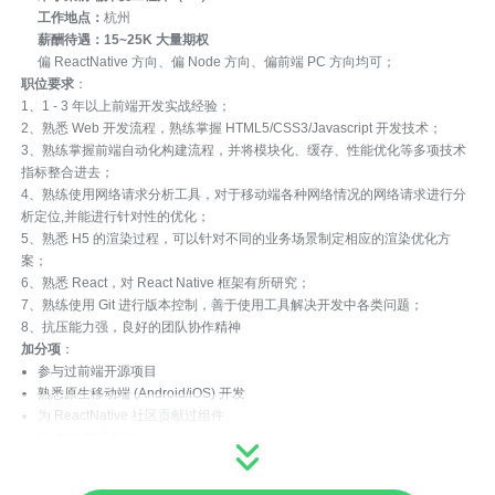
工作地点：
杭州
薪酬待遇：15~25K 大量期权
偏 ReactNative 方向、偏 Node 方向、偏前端 PC 方向均可；
职位要求
：
1、1 - 3 年以上前端开发实战经验；
2、熟悉 Web 开发流程，熟练掌握 HTML5/CSS3/Javascript 开发技术；
3、熟练掌握前端自动化构建流程，并将模块化、缓存、性能优化等多项技术
指标整合进去；
4、熟练使用网络请求分析工具，对于移动端各种网络情况的网络请求进行分
析定位,并能进行针对性的优化；
5、熟悉 H5 的渲染过程，可以针对不同的业务场景制定相应的渲染优化方
案；
6、熟悉 React，对 React Native 框架有所研究；
7、熟练使用 Git 进行版本控制，善于使用工具解决开发中各类问题；
8、抗压能力强，良好的团队协作精神
加分项
：
参与过前端开源项目
熟悉原生移动端 (Android/iOS) 开发
为 ReactNative 社区贡献过组件
Nodejs 功底扎实
有上架的 App
工作职责
：