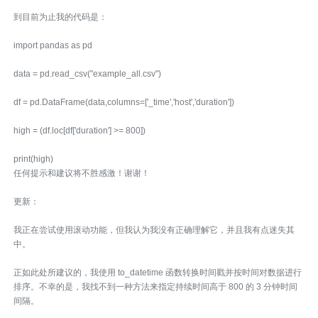
到目前为止我的代码是：
import pandas as pd
data = pd.read_csv("example_all.csv")
df = pd.DataFrame(data,columns=['_time','host','duration'])
high = (df.loc[df['duration'] >= 800])
print(high)
任何提示和建议将不胜感激！谢谢！
更新：
我正在尝试使用滚动功能，但我认为我没有正确理解它，并且我有点迷失其
中。
正如此处所建议的，我使用 to_datetime 函数转换时间戳并按时间对数据进行
排序。不幸的是，我找不到一种方法来指定持续时间高于 800 的 3 分钟时间
间隔。