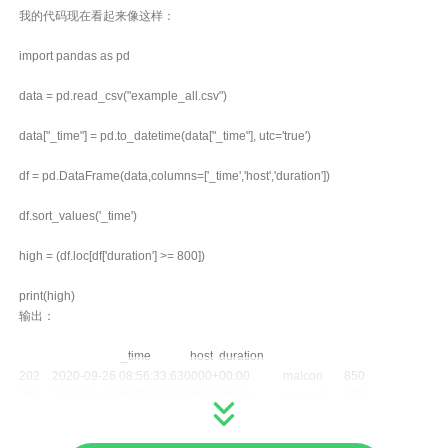
我的代码现在看起来像这样：
import pandas as pd
data = pd.read_csv("example_all.csv")
data["_time"] = pd.to_datetime(data["_time"], utc='true')
df = pd.DataFrame(data,columns=['_time','host','duration'])
df.sort_values('_time')
high = (df.loc[df['duration'] >= 800])
print(high)
输出：
_time host duration
202 2020-09-26 08:56:33.630000+00:00 malcon 850
203 2020-09-26 08:56:33.630000+00:00 malcon2 850
702 2020-09-25 19:26:05.573000+00:00 malcon 878
703 2020-09-25 19:26:04.651000+00:00 malcon 973