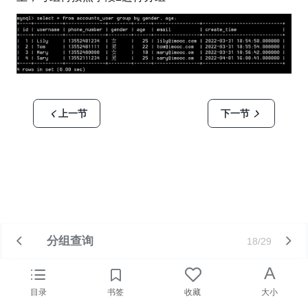
上一节
下一节
分组查询
18/29
A
目录
书签
收藏
大小