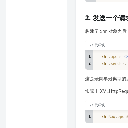
2. 发送一个请
构建了 xhr 对象
代码块
1
xhr
.
open
(
'G
2
xhr
.
send
(
)
;
这是最简单最典型的
实际上 XMLHttpR
代码块
1
xhrReq
.
open