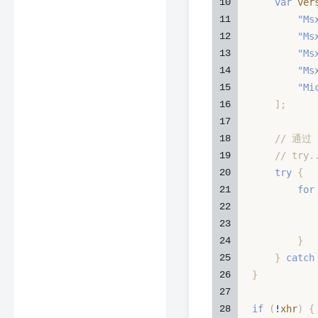
10
var
 ver
11
"Ms
12
"Ms
13
"Ms
14
"Ms
15
"Mi
16
]
;
17
18
// 通过 
19
// try
20
try
{
21
for
22
           
23
24
}
25
}
catch
26
}
27
28
if
(
!
xhr
)
{