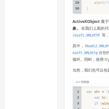
29
alert
(
"
30
}
ActiveXObject
属于
象。
在我们上面的代
等
rosoft.XMLHTTP
其中，
Msxml2.XMLHt
分别
osoft.XMLHttp
循环。同时，使用 tr
当然，我们也可以包装
代码块
1
var
 xhr 
=
(
2
var
 hr
;
3
if
(
win