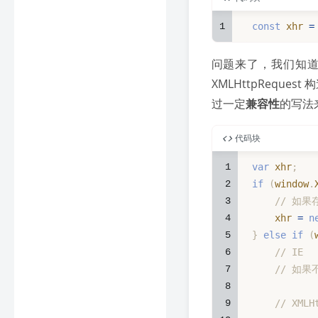
1
const
 xhr 
=
问题来了，我们知道早
XMLHttpReq
过一定
兼容性
的写法
代码块
1
var
 xhr
;
2
if
(
window
.
3
// 如果存
4
    xhr 
=
n
5
}
else
if
(
6
// IE
7
// 如果不
8
9
// XML