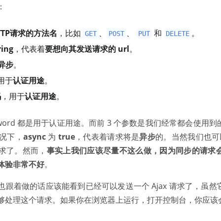
：
TTP请求的方法名
，比如
、
、
和
。
GET
POST
PUT
DELETE
ing
，代表着
要想向其发送请求的 url
。
异步
。
用于
认证用途
。
码
，用于
认证用途
。
assword 都是用于认证用途。而前 3 个参数是我们经常都会使
况下，
async
为
true
，代表着请求将是
异步
的。当然我们也
求了。然而，
事实上我们应该尽量不这么做，因为同步的请求会
体验非常不好
。
跟着做的话应该能看到已经可以发送一个 Ajax 请求了，虽
够处理这个请求。如果你在浏览器上运行，打开控制台，你应该