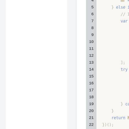
4
        hr 
5
}
else
6
// 
7
var
8
9
10
11
12
13
]
;
14
try
15
16
           
17
18
19
}
c
20
}
21
return
 
22
}
)
(
)
;