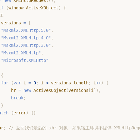
=
new
XMLHttpRequest
(
)
;
if
(
window
.
ActiveXObject
)
{
IE
 versions 
=
[
"Msxml2.XMLHttp.5.0"
,
"Msxml2.XMLHttp.4.0"
,
"Msxml2.XMLHttp.3.0"
,
"Msxml2.XMLHttp"
,
"Microsoft.XMLHttp"
{
for
(
var
 i 
=
0
;
 i 
<
 versions
.
length
;
 i
++
)
{
     hr 
=
new
ActiveXObject
(
versions
[
i
]
)
;
break
;
}
atch
(
error
)
{
}
hr
;
// 返回我们最后的 xhr 对象，如果宿主环境不提供 XMLHttpRequest