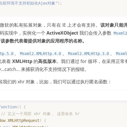
当前环境不支持初始化Ajax对象"
)
;
微软的私有拓展对象，只有在 IE 上才会有支持。
该对象只能
码实现中，实例化一个
ActiveXObject
我们会传入参数
Msxml
，
该参数代表着提供对象的应用程序的名称。
、
、
、
tp.5.0
Msxml2.XMLHttp.4.0
Msxml2.XMLHttp.3.0
Msxm
代表着
XMLHttp
的
高低版本
。我们通过 for 循环，在采用正
y…catch… 来捕获消化不支持情况下的报错。
我们的 xhr 对象，比如，我们可以通过执行匿名函数：
function
(
)
{
// 定义一个局部 xhr 对象， 这里命名 hr
dow
.
XMLHttpRequest
)
{