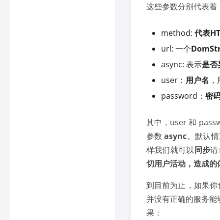
这些参数分别代表着
method:
代表H
url: 一个
DomStr
async: 表示
是否
user：
用户名
，
password：
密
其中，user 和 p
参数
async
。默认情
样我们就可以
同步
请
切用户活动，造成的
到目前为止，如果你也
并没有正确的服务能
果：