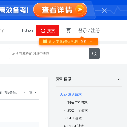
Python
登录
/
注册
搜索
AI智能体
新人专属200元礼包
| 查看

索引目录
Ajax 处理服务端响应
下一节
Ajax 发送请求
1. 构造 xhr 对象
2. 发送一个请求
3. GET 请求
4. POST 请求