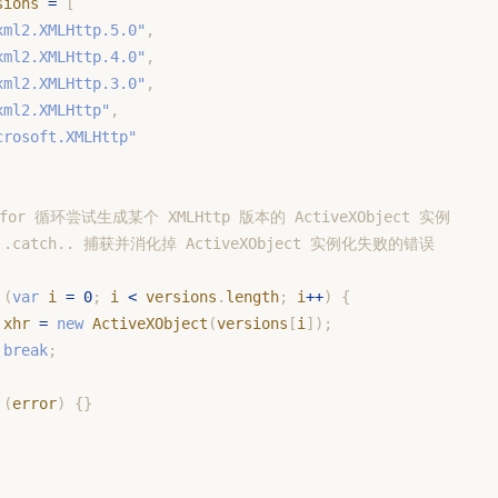
sions 
=
[
xml2.XMLHttp.5.0"
,
xml2.XMLHttp.4.0"
,
xml2.XMLHttp.3.0"
,
xml2.XMLHttp"
,
crosoft.XMLHttp"
for 循环尝试生成某个 XMLHttp 版本的 ActiveXObject 实例
...catch.. 捕获并消化掉 ActiveXObject 实例化失败的错误
(
var
 i 
=
0
;
 i 
<
 versions
.
length
;
 i
++
)
{
 xhr 
=
new
ActiveXObject
(
versions
[
i
]
)
;
break
;
(
error
)
{
}