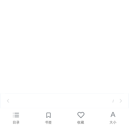
/
A
目录
书签
收藏
大小