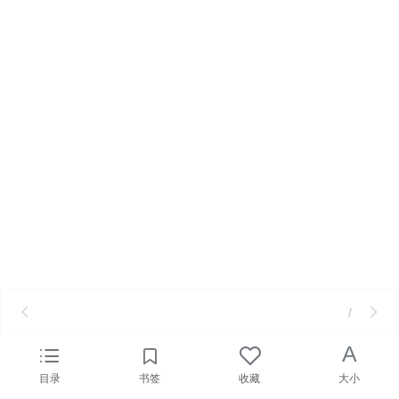
/
A
目录
书签
收藏
大小