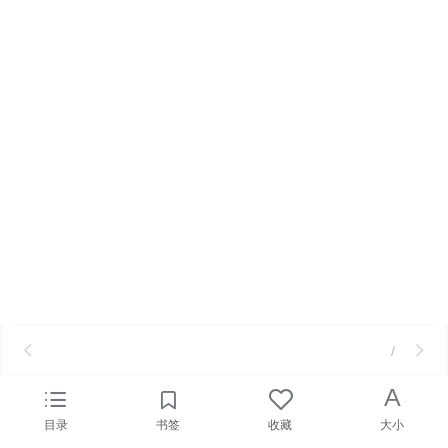
/
A
目录
书签
收藏
大小