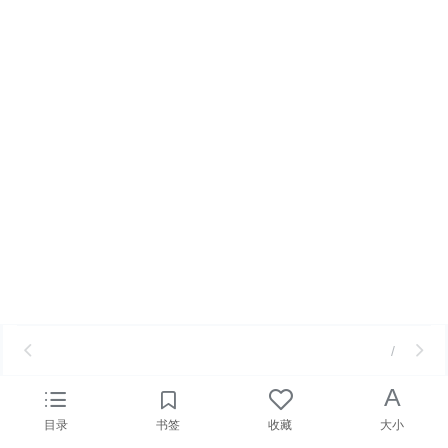
/
A
目录
书签
收藏
大小