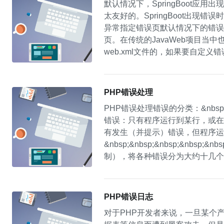
默认情况下，SpringBoot
太友好的。SpringBoot出现
异常指定错误页默认情况下的错误页是无
页。在传统的JavaWeb项目当中
web.xml文件的，如果要自定义
定错误页。在“src/main/vi
加一个错误页的配置类@Configuratio
PHP错误处理
PHP错误处理错误的分类：&nbsp;&
错误：只有程序运行到某行，或在某此
有发生（并提示）错误，但程序运
&nbsp;&nbsp;&nbsp;&nb
制），将各种错误分为大约十几个级别。
&nbsp;&nbsp;&nbsp;&
&nbsp;&nbsp;&nbsp;&nbsp
PHP错误日志
对于PHP开发者来说，一旦某个产品