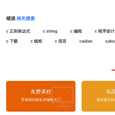
新打开应用程序。
最大值加 1 之后，变成了一个负数，这个数其
类型能够存放的最小值，这是因为加 1 之
int 类型能够存储的最大值，这就是我们常
错误
相关搜索
出
错
误
。还要特别注意一点，由于 Java 
个变量都有一个类型，只有给定种类的值能
c 正则表达式
c string
c 编程
c 程序设计
量中。例如，不能将浮点型的数字赋值给整
public class IncompatibleTypeError{ public static void
c 下载
c 线程
c 语言
caidan
cake
main(String[] args) { int age; age = 20.5f; }}源代码在编译
阶段就会报
错
：$ javac
IncompatibleTypeError.javaIncompatibleType
错
误
: 不兼容的类型: 从float转换到int可能会有损失
20.5f; ^1 个
错
误
免费课程
实
零基础也能走进编程大门
提供真实的