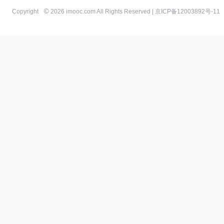
Copyright
2026 imooc.com All Rights Reserved |
京ICP备12003892号-11