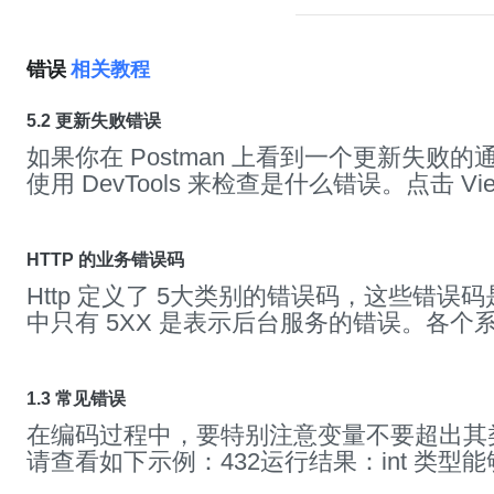
错误
相关教程
5.2 更新失败错误
如果你在 Postman 上看到一个更新失败
使用 DevTools 来检查是什么
错
误
。点击 Vie
Developer > Show DevTools 来打开 De
开 DevTools 会看到一个熟悉的画面，所有
都会显示在这里：一些已知的
错
误
如下：
错
HTTP 的业务错误码
Cannot update while running on a read-on
Http 定义了 5大类别的
错
误
码，这些
错
误
码
个
错
误
说明用户在 Postman 安装的目录
中只有 5XX 是表示后台服务的
错
误
。各个
要解决这个问题，将Postman 移到用户有
务的用途/业务相差甚远，为数不多 5XX 
例如 Mac 的 /Application 目录，Linux 的 
示可能出现的各种情况。于是，后端系统需
误
消息: Code signature at URL file:///… did 
业务制定业务级别的
错
误
码，而 Http 的
错
1.3 常见错误
validation: code object is not signed at al
其为协议级别的
错
误
码。
在编码过程中，要特别注意变量不要超出其
同时有多个更新在运行，在应用程序上次更
请查看如下示例：432运行结果：int 类型
打开，就会发生这种情况。要解决这个问题
值为2147483647-2147483648我们发现 i