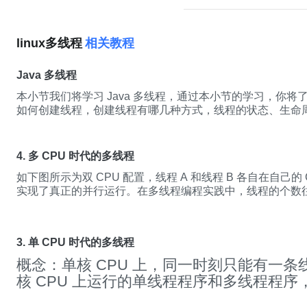
linux多线程
相关教程
Java 多线程
本小节我们将学习 Java
多
线
程
，通过本小节的学习，你将
如何创建
线
程
，创建
线
程
有哪几种方式，
线
程
的状态、生命
多
线
程
的代码编写，并理解
线
程
生命周期等内容是本小节学
4. 多 CPU 时代的多线程
如下图所示为双 CPU 配置，
线
程
A 和
线
程
B 各自在自己的 
实现了真正的并行运行。在
多
线
程
编
程
实践中，
线
程
的个数
数，所以一般都称
多
线
程
并发编
程
而不是
多
线
程
并行编
程
。
3. 单 CPU 时代的多线程
概念：单核 CPU 上，同一时刻只能有一条
核 CPU 上运行的单
线
程
程
序和
多
线
程
程
序
上看没有差别。换而言之，单 CPU 时代，