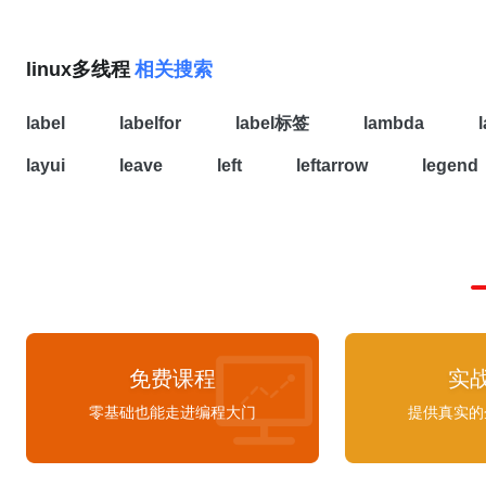
线
程
并发效果，从这一点来看，
多
线
程
与 
级息息相关。单 CPU 时代下的
多
线
程
：在单
多
任务是共享一个 CPU 的，当一个任务占用
linux多线程
相关搜索
时，其他任务就会被挂起，当占用 CPU 的
完后，会把 CPU 让给其他任务来使用，所以
label
labelfor
label标签
lambda
时代
多
线
程
编
程
是没有太大意义的，并且
线
下文切换还会带来额外开销。上图所示为在单个
layui
leave
left
leftarrow
legend
运行两个
线
程
，
线
程
A 和
线
程
B 是轮流使用
务处理的，也就是在某个时间内单个 CPU 
程
上面的任务。当
线
程
A 的时间片用完后
文切换，也就是保存当前
线
程
A 的执行上
到
线
程
B 来占用 CPU 运行任务。
免费课程
实
零基础也能走进编程大门
提供真实的