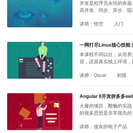
并发是程序员永恒的命题
高并发、同步、异步、阻
讲师：悟空
入门
一网打尽Linux核心技能
本课程不同以往，从培养兴
容，还原真实线上环境，提
讲师：Oscar
初级
Angular 8开发拼多多w
火爆的项目，酣畅的实战，
的很多思想是非常领先的，
讲师：接灰的电子产品