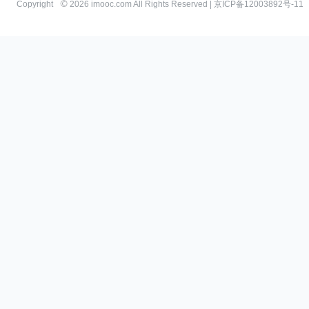
Copyright
2026 imooc.com All Rights Reserved |
京ICP备12003892号-11