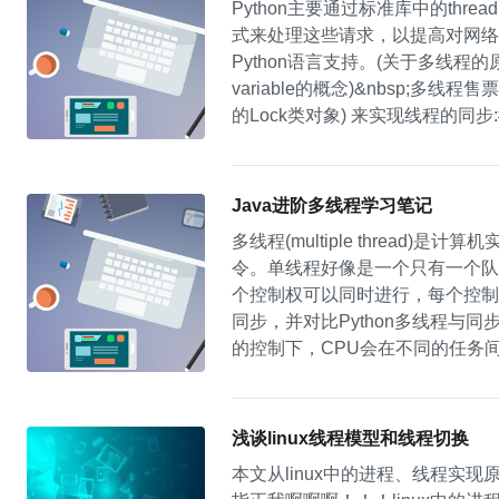
Python主要通过标准库中的t
式来处理这些请求，以提高对网络端
Python语言支持。(关于多线程的原理
variable的概念)&nbsp;多线
的Lock类对象) 来实现线程的同步:#&nbsp;A
thread&nbsp;way#&nbsp;Written
Java进阶多线程学习笔记
多线程(multiple thre
令。单线程好像是一个只有一个队
个控制权可以同时进行，每个控制
同步，并对比Python多线程
的控制下，CPU会在不同的任务
的硬件技术的发展，硬件本身开始
作系统之上的多线程程序依然通用。
序。对于多线程来说，进程空间中
浅谈linux线程模型和线程切换
本文从linux中的进程、线程实