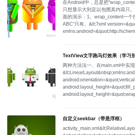
在Android中，总是把“wrap_conten
只想显示大到足以包围其内容只。fil
面的演示：1。wrap_content
ABC“只有。&lt;?xml version=&quot;
xmlns:android=&quot;http://schem
TextView文字跑马灯效果（学
两种方法法一、在main.xml中实现代码&lt;?x
&lt;LinearLayout&nbsp;xmlns:andr
android:orientation=&quot;vertica
android:layout_height=&quot;fill_
android:layout_height=&quot;wra
自定义seekbar（带悬浮框）
activity_main.xml&lt;RelativeLay