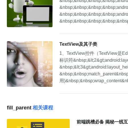
&nbsp;&nbsp;&nbsp;&nbsp;android
&nbsp;&nbsp;&nbsp;&nbsp;android
&nbsp;&nbsp;&nbsp;&nbsp;android
&nbsp;&nbsp;&nbsp;&nbsp;&nbsp;
TextView及其子类
1、TextView控件（TextView是Ed
标识符&nbsp;&lt;2&gt;android:l
&nbsp;&lt;3&gt;android:layo
&nbsp;&nbsp;match_pare
用)&nbsp;&nbsp;wrap_conten
fill_parent
相关课程
前端跳槽必备 揭秘一线互联