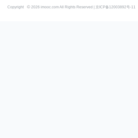
Copyright
2026 imooc.com All Rights Reserved |
京ICP备12003892号-11