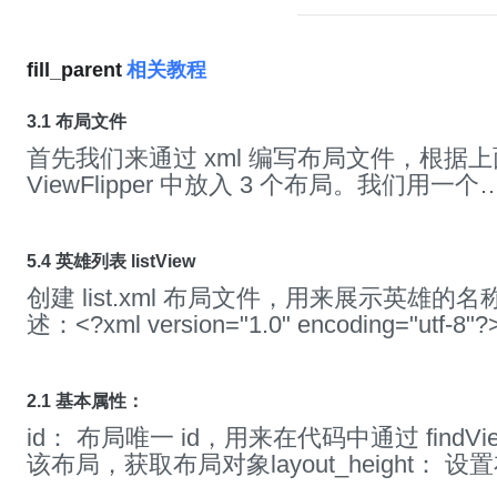
fill_parent
相关教程
3.1 布局文件
首先我们来通过 xml 编写布局文件，根据
ViewFlipper 中放入 3 个布局。我们用一个
RelativeLayout 作为一个 ViewFlipper 的
内容，只需要包含三个这样的 RelativeLayo
如下：<?xml version="1.0" encoding="utf-8
5.4 英雄列表 listView
<RelativeLayout
创建 list.xml 布局文件，用来展示英雄的
xmlns:android="http://schemas.android.com/
述：<?xml version="1.0" encoding="utf-8"?
xmlns:tools="http://schemas.android.com/to
<RelativeLayout
android:layout_width="match_parent"
xmlns:android="http://schemas.android.com/
android:layout_height="match_parent"
android:layout_width="
fill_parent
"
2.1 基本属性：
tools:showIn="@layout/activity_main"> <ViewFlipper
android:layout_height="wrap_content"
id： 布局唯一 id，用来在代码中通过 findVie
android:id="@+id/view_flipper"
android:orientation="horizontal" android:padding="5dp">
该布局，获取布局对象layout_height： 
android:layout_width="
fill_parent
"
<TextView android:id="@+id/name"
三种可选值：具体高度（dp、px）wrap_cont