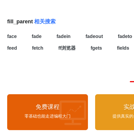
android:layout_height="
fill_parent
"
android:layout_width="wrap_content"
高度由子 View 的高度而定match_paren
android:inAnimation="@anim/in_from_right"
android:layout_height="wrap_content"
父布局（等同于
fill_parent
，后者已被废弃
android:outAnimation="@anim/out_from_lef
android:textSize="17sp" android:textStyle="bold" />
使用 match_parent 替代
fill_parent
）layout
fill_parent
相关搜索
<RelativeLayout android:layout_width="
fill
<TextView android:id="@+id/designation"
布局宽度，同 layout_heightlayout_gravi
android:layout_height="
fill_parent
"> <ImageView
android:layout_width="wrap_content"
其父布局中的对齐方式，有以下几种常用值：t
face
fade
fadein
fadeout
fadeto
android:layout_width="
fill_parent
"
android:layout_height="wrap_content"
对齐bottom： 底部对齐left： 居左对齐righ
android:layout_height="
fill_parent
"
android:layout_below="@id/name"
center： 居中对齐可以组合使用，比如left|
feed
fetch
ff浏览器
fgets
fields
android:layout_gravity="center"
android:layout_marginTop="7dp"
齐gravity： 设置布局内的各个 View / View
android:adjustViewBounds="true"
android:textColor="#343434" android:textSize="14dp" />
方式，使用方法同 layout_gravitybackgro
android:background="@android:color/black"
<TextView android:id="@+id/location"
的背景样式，可以用图片或者颜色作为背景
android:scaleType="centerCrop" /> <TextView
android:layout_width="wrap_content"
layout_margin： 设置元素与周围其他元
android:layout_width="wrap_content"
android:layout_height="wrap_content"
的还可以设置单边的间距：
android:layout_height="wrap_content"
android:layout_alignBaseline="@+id/design
layout_marginRightlayout_marginToplayout
android:layout_centerHorizontal="true"
android:layout_alignBottom="@+id/designat
以上是大多数布局都会有的属性，在这一节
android:layout_centerVertical="true"
android:layout_alignParentEnd="true"
细，后续出现可参考本节内容
免费课程
实
android:gravity="center" android:text="第一屏：好好学
android:textColor="#343434" android:textSize="14sp" />
Android" android:textColor="@android:color/white"
零基础也能走进编程大门
提供真实的
</RelativeLayout>
android:textSize="18dp" android:textStyle="bold" />
</RelativeLayout> <RelativeLayout