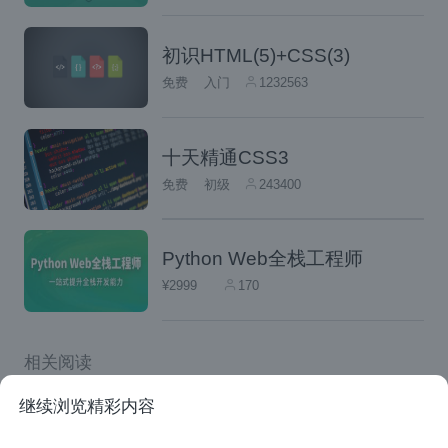
初识HTML(5)+CSS(3)
免费
入门
1232563
十天精通CSS3
免费
初级
243400
4、vue重要选项
Python Web全栈工程师
下面介绍一下vue组件的重要选项（属性）：
¥2999
170
（1）data：vue对象的数据
相关阅读
new
Vue
({
vue.js 2.0 - 快速开始组件化开发应用
继续浏览精彩内容
    data
:
{
        a
:
1
聊一聊VUE组件间的数据传递