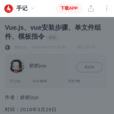
手记
下载APP
Vue.js、vue安装步骤、单文件组
件、模板指令
原创
娇娇jojo
2018-03-29 16:32:43
浏览 10229
娇娇jojo
关注TA
手记
21
粉丝
8375
获赞
761
作者：娇娇jojo
时间：2018年3月29日