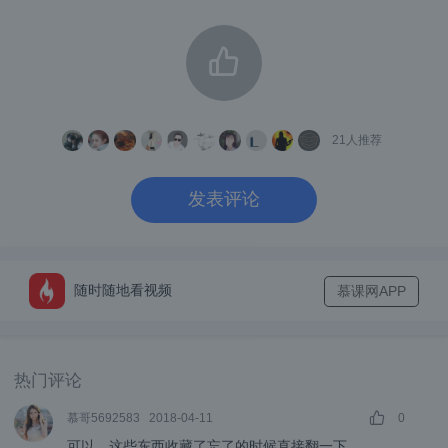
21
人推荐
发表评论
随时随地看视频
慕课网APP
一个vue单文件组件的本质其实也就是html、c
ss、js合成的一个文件，只不过必须用vue规
热门评论
定的格式来写，也就是在下图的template、sc
慕哥5692583
2018-04-11
0
ript、style里面写相应的html、js和css：
可以，这些东西收藏了忘了的时候直接翻一下