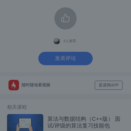
      `execution(* set*(..))`
执行HelloSpringService类中的所有方法：
4
人推荐
      `execution(* com.learn.servi
发表评论
执行service包中的所有方法：
      `execution(* com.learn.servi
随时随地看视频
慕课网APP
执行service包及子包下的所有方法：
相关课程
      `execution(* com.learn.servi
算法与数据结构（C++版） 面
试/评级的算法复习技能包
5、程序示例