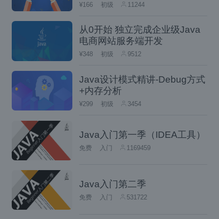
¥166
初级
11244
xml文件中添加对aop的支持
从0开始 独立完成企业级Java
电商网站服务端开发
<beans
xmlns
=
"http://www.springfra
¥348
初级
9512
xmlns:xsi
=
"http://www.w3.or
xmlns:context
=
"http://www.s
Java设计模式精讲-Debug方式
xmlns:aop
=
"http://www.sprin
+内存分析
xsi:schemaLocation
=
"http://
¥299
初级
3454
        http://www.springframework.
        http://www.springframework.
        http://www.springframework.
Java入门第一季（IDEA工具）
        http://www.springframework.
免费
入门
1169459
        http://www.springframework
声明切面，切面中添加切入点和通知
Java入门第二季
免费
入门
531722
<bean
id
=
"myAspect"
class
=
"lea