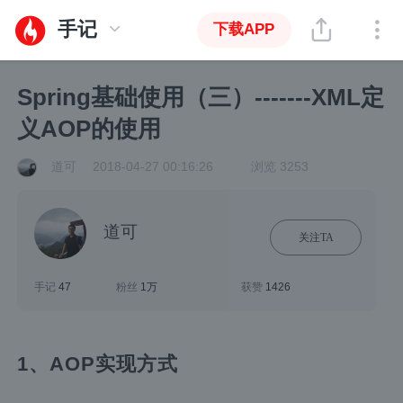
手记
下载APP
Spring基础使用（三）-------XML定
义AOP的使用
道可
2018-04-27 00:16:26
浏览 3253
道可
关注TA
手记
47
粉丝
1万
获赞
1426
1、AOP实现方式