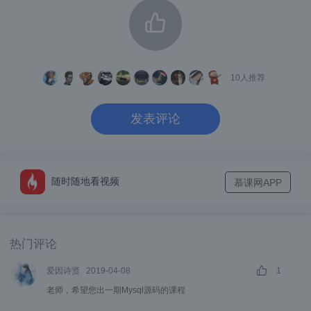
点：
成本：
成本包括人员成本和硬件成本，使用RDS服务
10
人推荐
可以大量的节约人员成本，基本上所有运维工
发表评论
作都是由云服务器来完成的；而对于硬件成本
来说，就会看具体的使用情况，一般来说如果
我们的部署规模比较小时使用RDS的成本更
随时随地看视频
慕课网APP
低，但一旦部署的规模超过了一定的限度自建I
DC的成本可能会更底。
维护性：
热门评论
爱因诗贤
2019-04-08
1
RDS的所有数据库管理工作包括数据库备份和
老师，希望您出一期Mysql源码的课程
高可用性全部由云提供商负责，只能对数据库