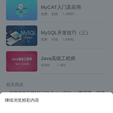
MyCAT入门及应用
对于大中型企业来说还是更建议使用自建IDC
免费
初级
18597
的方式来部署MySQL。
······························
MySQL开发技巧（三）
免费
中级
54941
欢迎关注课程：
《程序猿必知必会-MySQL 8.0详解与实
Java高级工程师
战》
新课限时优惠
（
）
¥2999
484
《MySQL面试指南》
相关阅读
《MySQL提升课程 全面讲解MySQL框架设
在项目中迁移MS SQLServer到Mysql数据库，实现
计》
MySQL数据库的快速整合
继续浏览精彩内容
数据库优化之降龙十八掌