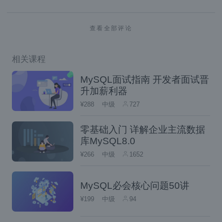
进行有限的控制，没有super权限的用户。
查看全部评论
自建IDC和使用云服务器部署MySQL数据库，
需要自己对数据库进行备份，安装和高可用部
相关课程
署,但是可以对数据库进行完全的控制。
MySQL面试指南 开发者面试晋
安全性：
升加薪利器
¥288
中级
727
RDS服务和数据的安全性由云服务商保证。
零基础入门 详解企业主流数据
自建IDC和使用云服务器部署MySQL数据库需
库MySQL8.0
要自已来保证服务和数据的安全性。
¥266
中级
1652
结论：
MySQL必会核心问题50讲
¥199
中级
94
对于一般小企业没有足够的DBA管理人员，数
据库部署数量也不多的情况下可以使用RDS。