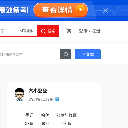
登录
/
注册
搜索
AI智能体
Python
写文章
六小登登
Web前端工程师
手记
粉丝
获赞与收藏
39
篇
3972
1285