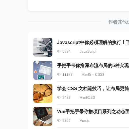
new
Date
(
'2019-06-11'
)
作者其他
请注意，如果你用
打印出这
console.log
Javascript中你必须理解的执行
如果此时你在 GMT 时区「之后」的地区，
JavaScript
5834
手把手带你撸瀑布流布局的5种实现
Html5
CSS3
11173
学会 CSS 文档流技巧，让布局更
如果此时你是在 GMT 时区「之前」的地区
Html/CSS
3483
Vue手把手带你撸项目系列之动态
Vue.js
8329