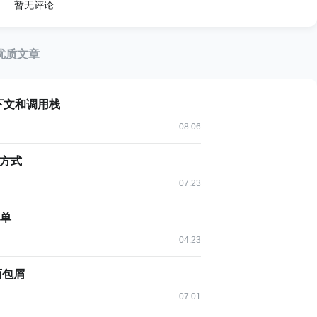
暂无评论
优质文章
个日期，会发现存在一个很大的问题。
上下文和调用栈
得到的是：6月10日。
08.06
方式
07.23
简单
，你得到的是：6月11日。
04.23
面包屑
07.01