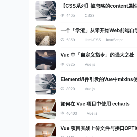
【CSS系列】被忽略的content属
出现这种现象的原因是：当使用日期字符串
CSS3
4405
期，它会以 UTC（世界协调时） 为时区。
一个「学渣」从零开始Web前端自
所以如果你想创建本地时间，你需要加上
H
Html/CSS
JavaScript
5859
Vue 中「自定义指令」的强大之处
new
Date
(
'2019-06-11T00:00'
)
Vue.js
6925
Element组件引发的Vue中mixi
Vue.js
8020
如何在 Vue 项目中使用 echarts
Vue.js
40403
Vue 项目实战上传文件与接口OPTI
通过上面能够看出使用日期字符串时，可能