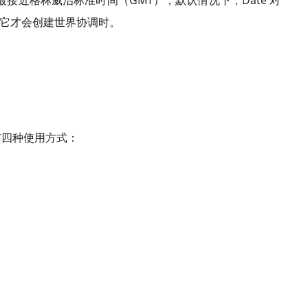
接近格林威治标准时间（GMT），默认情况下，Date 对
时它才会创建世界协调时。
有四种使用方式：