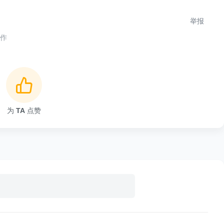
举报
合作
没有则是当地时区（仅限有时间的情况）
为
TA
点赞
1）有误，经求证 DD 应为 （01 to 31）可查看
Date
，如果想创建一个日期 2019年6月11日，你可以这么