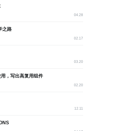
性
时它会有一个特殊的行为：如果创建一个不指定时间的日
04.28
学之路
和
。
H
mm
02.17
03.20
ns使用，写出高复用组件
02.20
12.11
ONS
会因为本地时间和世界协调时出现何难捕捉的错误。