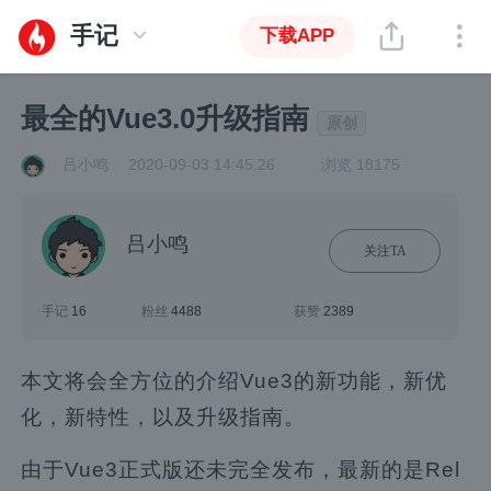
手记
下载APP
最全的Vue3.0升级指南
原创
吕小鸣
2020-09-03 14:45:26
浏览 18175
吕小鸣
关注TA
手记
16
粉丝
4488
获赞
2389
本文将会全方位的介绍Vue3的新功能，新优
化，新特性，以及升级指南。
由于Vue3正式版还未完全发布，最新的是Rel