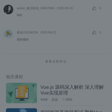
开启cacheHandlers：
weibo_眼泪有你_03667060
2020-09-23
0
999
import
{
 createVNode 
as
 _createVNo
const
 _hoisted_1 
=
{
 id
:
"app"
}
慕设计6248236
2020-09-22
0
export
function
render
(
_ctx
,
 _cach
讲的很好
return
(
_openBlock
(
)
,
_createBlo
_createVNode
(
"button"
,
{
      onClick
:
 _cache
[
1
]
||
(
_cach
查看全部评论
}
,
"确认"
)
,
_createVNode
(
"span"
,
null
,
_to
]
)
)
相关课程
}
Vue.js 源码深入解析 深入理解
Vue实现原理
关闭cacheHandlers：
¥488
高级
4996