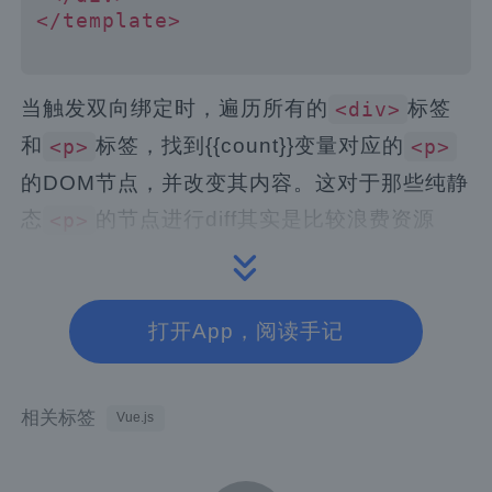
<
/
template
>
当触发双向绑定时，遍历所有的
标签
<div>
和
标签，找到{{count}}变量对应的
<p>
<p>
的DOM节点，并改变其内容。这对于那些纯静
态
的节点进行diff其实是比较浪费资源
<p>
的，当节点的数量很少时，表现并不明显，但
是一旦节点的数量过大，在性能上就会慢很
多。对此，Vue3再次基础上进行了优化主要
打开App，阅读手记
有：
标记静态内容，并区分动态内容。
相关标签
Vue.js
更新时只diff动态的部分。