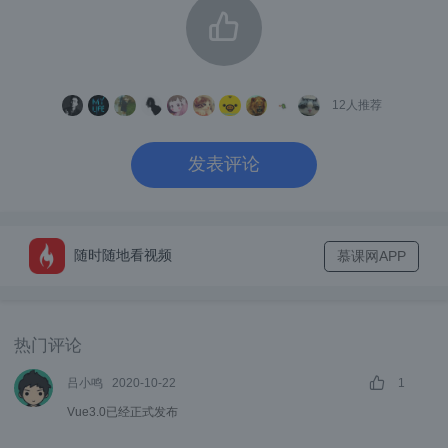
针对上面的代码，Vue3中首先会区分出{{cou
nt}}这部分动态的节点，在进行diff时，只针对
这些节点进行，从而减少资源浪费，提升性
12
人推荐
能，具体这部分逻辑可以参考
源码
。
事件缓存
发表评论
我们知道在vue2中，针对节点绑定的事件，每
次触发都要重新生成全新的function去更新。
随时随地看视频
慕课网APP
在Vue3中，提供了事件缓存对象cacheHandl
ers，当cacheHandlers开启的时候，编译会
自动生成一个内联函数，将其变成一个静态节
热门评论
点，这样当事件再次触发时，就无需重新创建
吕小鸣
2020-10-22
1
函数直接调用缓存的事件回调方法即可。
Vue3.0已经正式发布