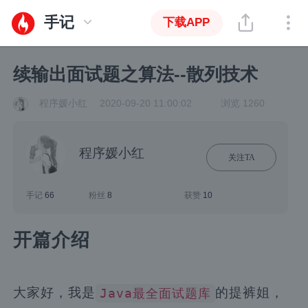
手记
下载APP
续输出面试题之算法--散列技术
程序媛小红
2020-09-20 11:00:02
浏览 1260
程序媛小红
关注TA
手记
66
粉丝
8
获赞
10
开篇介绍
大家好，我是
的提裤姐，
Java最全面试题库