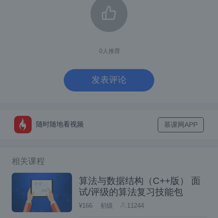
1.开放定制法
所谓的开放定址法就是一旦发生了冲突，就去
0
人推荐
寻找下一个空的散列地址，只要散列表足够
大，空的散列地址总能找到，并将记录存入。
发表评论
公式：
hi=(h(key) + di) % m
比如说，关键字集合为
，表
{12, 38, 26}
长为12。散列函数
f(key) = key mod 1
随时随地看视频
慕课网APP
。
2
计算key等于26的时候求余是2。但是2的位置
相关课程
已经有值了，那么进行接下来的操作
f(36)
算法与数据结构（C++版） 面
，这个时候就没有值
= (f(36)+1)mod 12
试/评级的算法复习技能包
了。那么就有空位了。
¥166
初级
11244