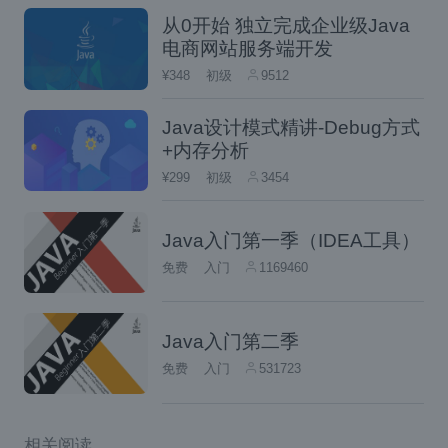
这个就是线性探测法。
从0开始 独立完成企业级Java
电商网站服务端开发
2.拉链法
¥348
初级
9512
拉链法的解决方法是，当出现冲突的时候，会
Java设计模式精讲-Debug方式
把冲突值变成一个链表加在最后面。
+内存分析
¥299
初级
3454
拉链法也有缺点，就是链表数量一旦变得很大
Java入门第一季（IDEA工具）
免费
入门
1169460
的时候，查找的性能变得很大。jdk的解决方法
是当链表长度大于8的时候变成红黑树。
Java入门第二季
散列表实现
免费
入门
531723
public
class
HashTable
<
K
,
 V
>
{
相关阅读