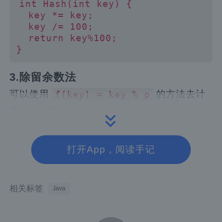
int
Hash
(
int
 key
)
{
  key 
*=
 key
;
  key 
/=
100
;
return
 key
%
100
;
}
3.除留余数法
可以使用
的方法去计
f(key) = key % p
算value值。
4.随机数法
打开App，阅读手记
选择一个随机函数，取关键字的随机函数值为
他的散列地址，即
h(key) = random(ke
y)
相关标签
Java
冲突解决方法