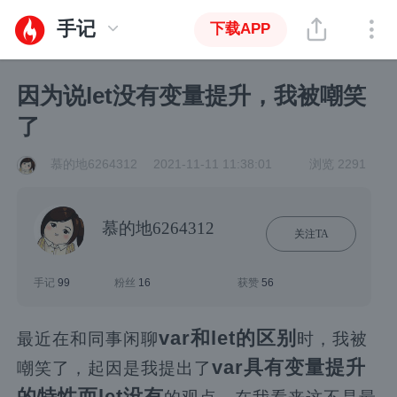
手记
下载APP
因为说let没有变量提升，我被嘲笑
了
慕的地6264312
2021-11-11 11:38:01
浏览 2291
慕的地6264312
关注TA
手记
99
粉丝
16
获赞
56
var和let的区别
最近在和同事闲聊
时，我被
var具有变量提升
嘲笑了，起因是我提出了
的特性而let没有