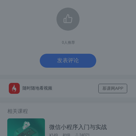
的。上面举的例子只能证明，var存在变量提
升，但是并不能证明let不存在变量提升。
证明let声明存在变量提升
0
人推荐
我们再举一个例子：
var x = 'parent value';
发表评论
(function() {
console.log(x); // parent value
随时随地看视频
慕课网APP
}())
相关课程
想不到吧！此时的代码又会报错了，从这里其
变量提升
微信小程序入门与实战
实可以看出let也是存在
的，知识在
¥149
初级
24071