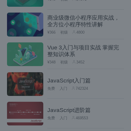
变量显式赋值之前不能对变量进行读写，否则
暂时
就会报错，这也就是所谓的let和const的
商业级微信小程序应用实战，
性死区
。
全方位小程序特性讲解
¥366
初级
4800
暂时性死区（Temporal Dead Zone ）
Vue 3入门与项目实战 掌握完
引用MDN上的定义
整知识体系
¥348
初级
3452
let bindings are created at the top of t
he (block) scope containing the decla
JavaScript入门篇
ration, commonly referred to as “hoisti
免费
入门
742324
ng”. Unlike variables declared with va
r, which will start with the value undefi
JavaScript进阶篇
ned, let variables are not initialized un
免费
入门
469553
til their definition is evaluated. Access