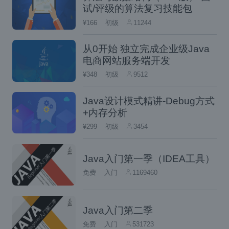
试/评级的算法复习技能包
定义元数据对象模型
¥166
初级
11244
从0开始 独立完成企业级Java
元数据表ca_meta_table
电商网站服务端开发
¥348
初级
9512
Java设计模式精讲-Debug方式
元数据表ca_meta_table，用于记录表的基本
+内存分析
¥299
初级
3454
信息。
TableEntity对象
Java入门第一季（IDEA工具）
免费
入门
1169460
TableEntity为“元数据表”对象，和ca_meta_t
able字段对应
Java入门第二季
public
class
TableEntity
{
免费
入门
531723