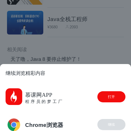
private
 Long id
;
private
 String name
;
Java全栈工程师
¥3680
2093
private
 String caption
;
private
 String description
;
相关阅读
private
 Timestamp createdDate
;
天了噜，Java 8 要停止维护了！
解决Maven导入Oracle驱动出现Missing artifact
private
 Timestamp lastModified
继续浏览精彩内容
com.oracle:ojdbc14:jar:10.2.0.1.0
private
 String pluralName
;
11111111111111111111
慕课网APP
打开
无需编程，基于微软mssql数据库零代码生成CRUD
private
 String tableName
;
程序员的梦工厂
增删改查RESTful API接口
private
 EngineEnum engine
;
总结Oracle SQL 优化技巧
Chrome浏览器
private
 Boolean createPhysical
继续