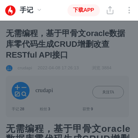
手记
下载APP
无需编程，基于甲骨文oracle数据
库零代码生成CRUD增删改查
RESTful API接口
crudapi
2022-04-08 17:26:13
浏览 3884
crudapi
关注TA
手记
28
粉丝
3
获赞
9
无需编程，基于甲骨文oracle