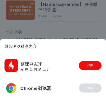
阿里巴巴、Google、Gitlab、Upwork、A
【Harness&Hermes】 多智能
体特训营
pple、Facebook 等。通过学习 Vue 被该
¥1999
141
行业聘用的可能性非常高。
如何学习 Vue
相关阅读
Vue 3领域最新力作！《Vue.js 3企业级应用开发实
战》简介
继续浏览精彩内容
以下是一些顶级教程、书籍和相关文章的列
前端组件库文档解决方案
表，可以帮助你尽快开始使用 Vue.js。
2022年求职突出重围，半小时视频+万字长文教你打
慕课网APP
需要注意的是，本指南中提供的大部分资源可
打开
造程序员金牌简历
程序员的梦工厂
确保你了解最新版本的 Vue，即版本 3.x，它
【金秋打卡】第八天 六大场景 梳理开发痛点 解锁
前端进阶路
仍然完全向后兼容 Vue 2.0 或更低版本。你的
Chrome浏览器
学习路径必须利用该技术的最新版本及其附带
继续
的新功能，原因有几个——最突出的是 Vue.js
的官方文档已移至 Vue 3。