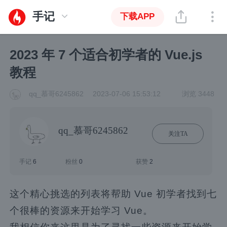
手记
下载APP
2023 年 7 个适合初学者的 Vue.js
教程
qq_慕哥6245862
2023-07-06 15:53:12
浏览 3448
qq_慕哥6245862
关注TA
手记
6
粉丝
0
获赞
2
这个精心挑选的列表将帮助 Vue 初学者找到七
个很棒的资源来开始学习 Vue。