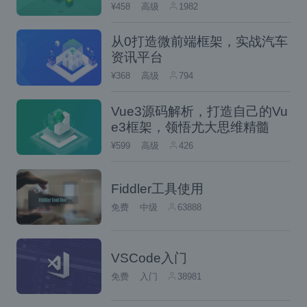
¥458
高级
1982
将其完全集成到任何项目中所需的所有灵
从0打造微前端框架，实战汽车
活性（其中将控制我们的整个应用程序）
资讯平台
或部分地仅处理应用程序的某些部分。
¥368
高级
794
凭借出色的文档和活跃的社区支持的高度
Vue3源码解析，打造自己的Vu
可定制性和简单性，Vue.js 实现了非常平
e3框架，领悟尤大思维精髓
滑的学习曲线，从而加快了团队和公司的
¥599
高级
426
采用速度
这个框架的简单性（这绝不意味着使用上
Fiddler工具使用
的限制）意味着，无论 Vue 如何使用，我
免费
中级
63888
们仍然提供了一个工具箱，允许构建最先
进的 Web 应用程序，无论是简单的还是复
VSCode入门
杂的，根据需要无缝扩展。
免费
入门
38981
此外，Vue.js 现在被很多公司使用，例如