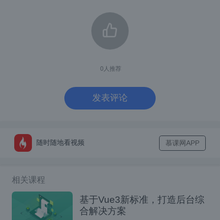
先决条件
在学习 Vue 之前，读者必须至少对三种核心
Web 技术——HTML、CSS 和 JavaScript 有
0
人推荐
一定的了解。
发表评论
为什么要学习 VueJS？
随时随地看视频
慕课网APP
在我们开始讨论如何做之前，这里列出了一些
需要考虑的“原因”。
相关课程
Vue.js 是一个渐进式框架，这仅仅意味着
基于Vue3新标准，打造后台综
它允许你根据需要在小型、中型或大型项
合解决方案
目中采用和集成它，即，Vue 提供了我们