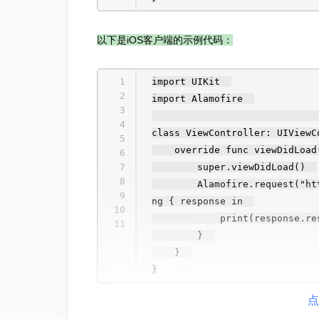
以下是iOS客户端的示例代码：
1
import UIKit
2
import Alamofire
3
4
class ViewController: UIVie
5
override func viewDidLo
6
7
super.viewDidLoad()
8
Alamofire.request("ht
9
ng { response in
10
print(response.r
11
}
}
}
点