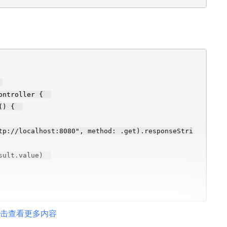
wController {
ad() {
tp://localhost:8080", method: .get).responseStri
esult.value)
击查看更多内容