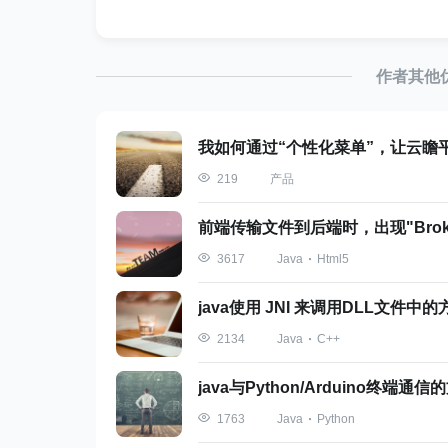
4
5
@ServerEndpoint(
"/websocket"
6
7
public class WebSocketServe
作者其他
8
9
@OnOpen
10
public void onOpen(Sessi
11
我如何通过“个性化菜单”，让云瞻
// 新的WebSocket连接
12
产品
219
13
}
14
15
前端传输文件到后端时，出现"Broken
@OnMessage
16
public void onMessage(St
Java
Html5
3617
17
// 接收到客户端发送的消
18
19
java使用 JNI 来调用DLL文件中的
System.out.println(
"R
20
}
Java
C++
2134
21
22
@OnClose
23
java与Python/Arduino终端通信
public void onClose(Sess
24
Java
Python
1763
25
// WebSocket连接关闭
26