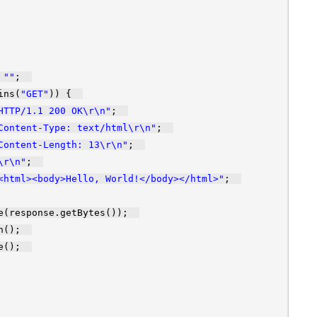
=
""
;
ins(
"GET"
)) {
HTTP/1.1 200 OK\r\n"
;
Content-Type: text/html\r\n"
;
Content-Length: 13\r\n"
;
\r\n"
;
<html><body>Hello, World!</body></html>"
;
te(response.getBytes());
ush();
ose();