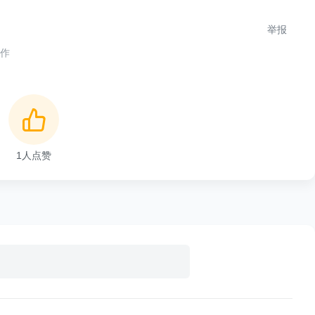
举报
合作
以在一个TCP连接上进行数据的双向传输，适用于需要实时交互的应
ng框架的Spring WebSocket来实现WebSocket接口，iOS客户端
ket来实现WebSocket连接。
1
人点赞
通信可以使用以下步骤和代码：
如Spring WebSocket）来创建WebSocket服务器。以下是一个
r.ServerEndpoint;