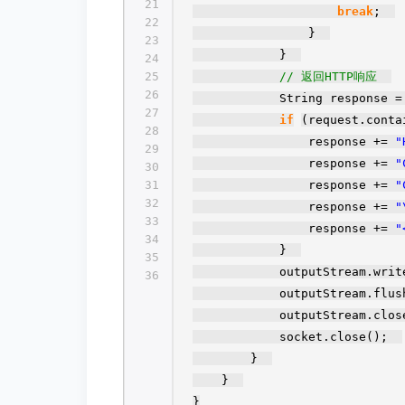
21
break
;
22
}
23
}
24
25
// 返回HTTP响应
26
String response 
27
if
(request.conta
28
response +=
"
29
response +=
"
30
31
response +=
"
32
response +=
"
33
response +=
"
34
}
35
outputStream.wri
36
outputStream.fl
outputStream.cl
socket.close();
}
}
}