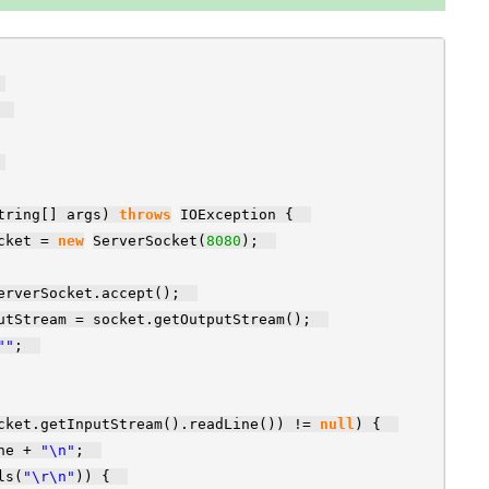
;
t;
tring[] args)
throws
IOException {
ocket =
new
ServerSocket(
8080
);
serverSocket.accept();
putStream = socket.getOutputStream();
""
;
cket.getInputStream().readLine()) !=
null
) {
ine +
"\n"
;
ls(
"\r\n"
)) {