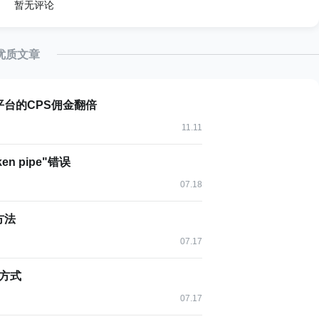
暂无评论
)
r {
优质文章
on session) {
平台的CPS佣金翻倍
建立
11.11
 pipe"错误
ring message, Session session) {
07.18
息
方法
eceived message: "
+ message);
07.17
的方式
ion session) {
07.17