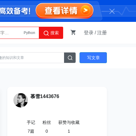
Python
登录
/
注册
搜索
AI智能体
写文章
慕雪1443676
手记
粉丝
获赞与收藏
7
篇
0
1