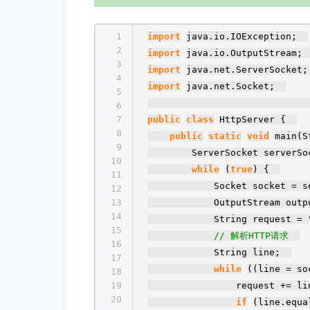
1
import
java.io.IOException;
2
import
java.io.OutputStream
3
import
java.net.ServerSocke
4
import
java.net.Socket;
5
6
7
public
class
HttpServer {
8
public
static
void
main(S
9
ServerSocket serverS
10
while
(
true
) {
11
Socket socket = 
12
13
OutputStream out
14
String request =
15
// 解析HTTP请求
16
String line;
17
while
((line = so
18
19
request += l
20
if
(line.equa