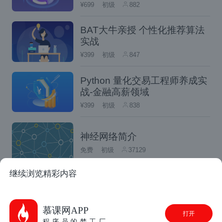
¥699
初级
882
BAT大牛亲授 个性化推荐算法
实战
¥399
初级
847
Python 量化交易工程师养成实
战-金融高薪领域
¥399
初级
838
特别是考虑到耳机的实际使用仍然强劲，我们
最好的猜测是Index的销售额呈下降趋势，主
神经网络简介
要是因为Valve已将焦点转移到Steam Deck;
免费
初级
37129
在该公司看到该设备在 2022 年假日季节的销
继续浏览精彩内容
售情况之后，可能更是如此。
走进Python量化交易--入门篇
虽然 Valve 曾经在 Steam 店面的不同地方推
免费
初级
29951
慕课网APP
打开
广 Index，但现在 Steam Deck 似乎更频繁地
程序员的梦工厂