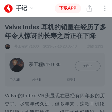
手记
下载APP
Valve Index 耳机的销量在经历了多
年令人惊讶的长寿之后正在下降
慕工程9471630
2023-07-16 23:35:43
浏览 2192
慕工程9471630
关注TA
手记
35
粉丝
5
获赞
6
Valve的Index VR头显现在已经有四年多的历
史了。尽管年代久远，但多年来，这款耳机继