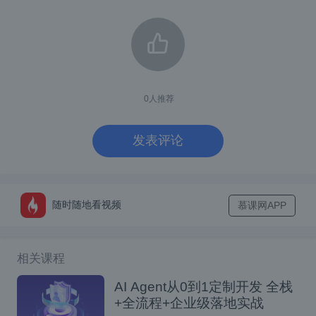
数据有时稀疏;对于大多数数据集，我们只知道
每周收入排名前 10 的产品（如果指数跌破前
10 名，我们不知道它到底下降了多少），但
Steam 最近开始分享前 100 名，让我们更清
0
人推荐
楚地了解指数销售额的下降趋势。
发表评论
趋势突然变化的确切原因尚不清楚，但我们有
一个假设。在Valve发布Steam Deck（该公司
自Index以来的第一款硬件产品）大约六到八
随时随地看视频
慕课网APP
个月后，经济衰退开始发生。转折也出现在从
2022 年到 2023 年的新年左右。
相关课程
AI Agent从0到1定制开发 全栈
+全流程+企业级落地实战