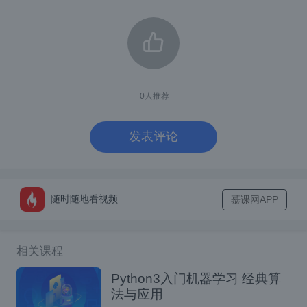
自然语言标签冗余定义。例如，在上图的左
侧，尽管示例可以帮助模型理解任务（情绪分
析），但它们并不是绝对必要的，因为模型可
以忽略示例，只阅读指示任务是什么的指令。
0
人推荐
在符号调优中，模型在删除指令和自然语言标
发表评论
签替换为语义上不相关的标签（例如，“Fo
o”、“Bar”等）的示例上进行微调。在此设置
中，如果不查看上下文中的示例，任务就不清
随时随地看视频
慕课网APP
楚。例如，在上图的右侧，需要多个上下文示
例才能弄清楚任务。由于符号优化会教会模型
相关课程
对上下文中的示例进行推理，因此符号优化的
Python3入门机器学习 经典算
模型在需要在上下文中示例及其标签之间进行
法与应用
推理的任务上具有更好的性能。