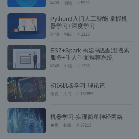
¥499
初级
5992
Python3入门人工智能 掌握机
器学习+深度学习
用于符号优化的数据集和任务类型。
¥448
初级
2123
符号调整过程
ES7+Spark 构建高匹配度搜索
服务+千人千面推荐系统
¥348
中级
1398
我们选择了 22 个公开可用的自然语言处理
初识机器学习-理论篇
（NLP） 数据集，用于符号调整过程。这些任
免费
入门
137655
务在过去已被广泛使用，我们只选择分类类型
的任务，因为我们的方法需要离散标签。然
后，我们将标签重新映射到从以下三个类别之
机器学习-实现简单神经网络
免费
初级
67213
一中选择的一组 ~30K 任意标签中的随机标
签：整数、字符组合和单词。