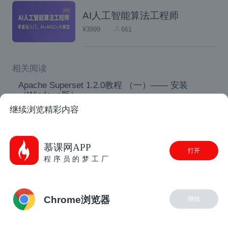
AI人工智能算法工程师
对于我们的实验，我们符号调谐 Flan-PaLM
¥3999
661
，PaLM 的指令调谐变体。我们使用三种不同
尺寸的 Flan-PaLM 型号：Flan-PaLM-8B、F
相关阅读
lan-PaLM-62B 和 Flan-PaLM-540B。我们还
Apache Superset 1.2.0教程 （一）—— 安装
测试了Flan-cont-PaLM-62B（Flan-PaLM-6
（Windows版）
2B，1.3T代币而不是780B代币），我们缩写
继续浏览精彩内容
【clickhouse专栏】clickhouse性能为何如此卓越
为62B-c。
5分钟搞定 MongoDB 到 MongoDB 数据迁移和同步-
CloudCanal实战
慕课网APP
打开
程序员的梦工厂
五分钟掌握CloudCanal的数据校验与数据订正
我们使用来自三个类别（整数、字符组合和
Azure Database for MySQL 简介
单词）的一组 ∼300K 任意符号。∼调谐过
Chrome浏览器
继续
程中使用30K符号，其余符号用于评估。