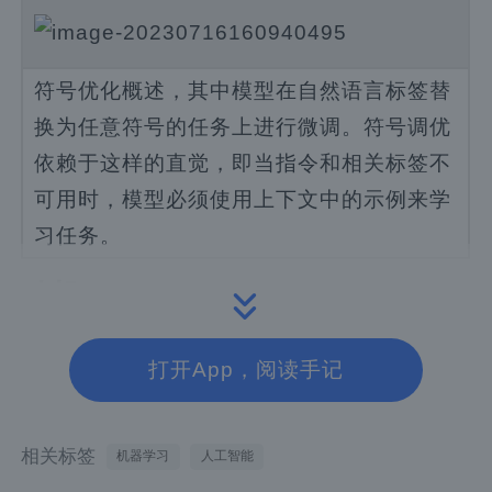
符号优化概述，其中模型在自然语言标签替
换为任意符号的任务上进行微调。符号调优
依赖于这样的直觉，即当指令和相关标签不
可用时，模型必须使用上下文中的示例来学
习任务。
动机
打开App，阅读手记
指令调优是一种常见的微调方法，已被证明可
以提高性能并允许模型更好地遵循上下文示
例。然而，一个缺点是模型没有被迫学习使用
相关标签
机器学习
人工智能
这些示例，因为任务在评估示例中通过指令和