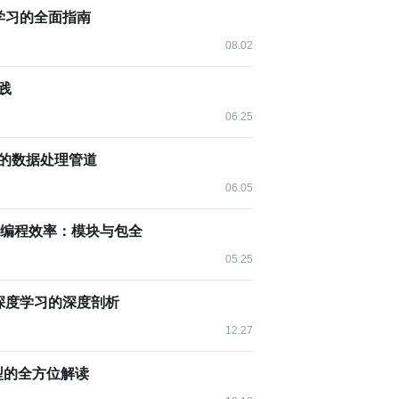
学习的全面指南
08.02
践
践。在这一部分，我们将演示如何在Python中编写和运
06.25
大的数据处理管道
06.05
块来编写单元测试。一个基本的单元测试通常包含以下几个
thon编程效率：模块与包全
05.25
深度学习的深度剖析
的测试类。
12.27
法名以
开头）。
test_
模型的全方位解读
的各种断言方法来检查被测代码的行为。
tCase