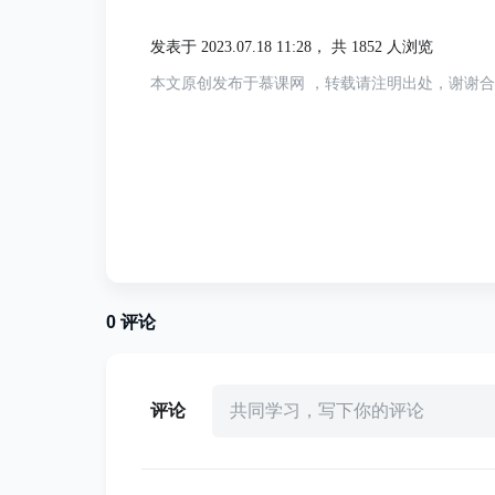
class
TestSquare
(
unittest
.
TestCas
def
test_square
(
self
)
:
发表于 2023.07.18 11:28，
共 1852 人浏览
        self
.
assertEqual
(
square
(
2
本文原创发布于慕课网 ，转载请注明出处，谢谢
        self
.
assertEqual
(
square
(
-
        self
.
assertEqual
(
square
(
0
这样，无论我们的代码在何时被修改，都可
2.2 Python的unittest模块简介
Python的
模块是Python标准
unittest
0
评论
们编写和运行单元测试。
模块的
unittest
导入
模块。
unittest
评论
共同学习，写下你的评论
定义一个继承自
unittest.TestCase
开头）。
test_