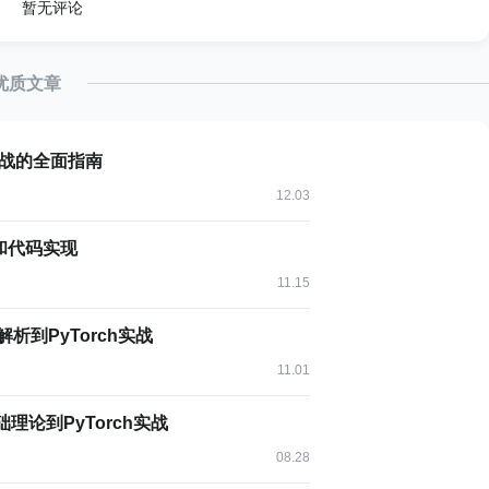
暂无评论
优质文章
到实战的全面指南
12.03
:
和代码实现
)
11.15
)
解析到PyTorch实战
11.01
理论到PyTorch实战
08.28
测试方法，然后输出测试结果。