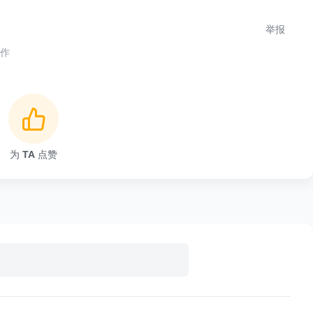
e
)
:
举报
)
,
4
)
合作
2
)
,
4
)
)
,
0
)
以通过运行这个单元测试来快速检查是否存在问题。
为
TA
点赞
库中用于进行单元测试的模块，它提供了一套丰富的API供我
使用主要包括三个步骤：
的测试类，然后在这个类中定义各种测试方法（方法名以