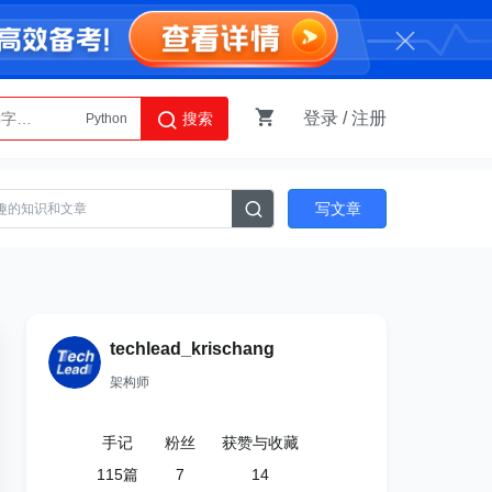
登录
/
注册
搜索
Python
AI智能体
写文章
techlead_krischang
架构师
手记
粉丝
获赞与收藏
115
篇
7
14