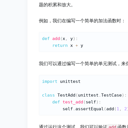
题的积累和放大。
例如，我们在编写一个简单的加法函数时：
def
add
(
x
,
 y
)
:
return
 x 
+
我们可以通过编写一个简单的单元测试，来
import
 unittest

class
TestAdd
(
unittest
.
TestCase
)
:
def
test_add
(
self
)
:
        self
.
assertEqual
(
add
(
1
,
2
通过运行这个测试，我们可以验证
函数
add