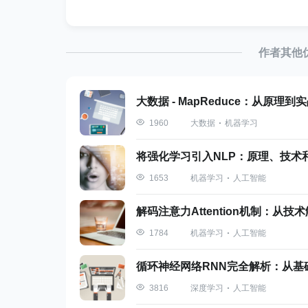
在命令行中运行测试。
下面是一个简单的例子：
作者其他
import
 unittest

大数据 - MapReduce：从原理
大数据
机器学习
1960
class
TestMath
(
unittest
.
TestCase
)
def
test_add
(
self
)
:
将强化学习引入NLP：原理、技术
        self
.
assertEqual
(
1
+
1
,
2
机器学习
人工智能
1653
def
test_subtract
(
self
)
:
        self
.
assertEqual
(
3
-
2
,
1
解码注意力Attention机制：从技术
机器学习
人工智能
1784
if
 __name__ 
==
'__main__'
:
    unittest
.
main
(
)
循环神经网络RNN完全解析：从基础
深度学习
人工智能
3816
在命令行中运行这个脚本，就会执行所有的