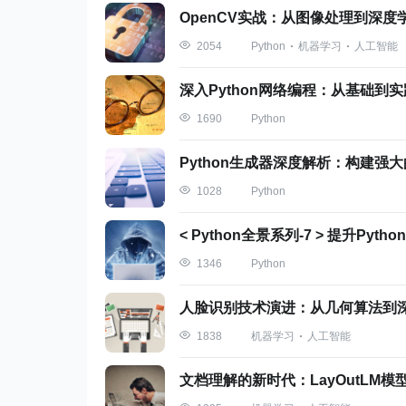
OpenCV实战：从图像处理到深度
三、Python单元测试实践
Python
机器学习
人工智能
2054
深入Python网络编程：从基础到实
了解了单元测试的基础知识后，我们将开始实
Python
1690
行单元测试。
Python生成器深度解析：构建强
3.1 如何写一个基本的单元测试？
Python
1028
在Python中，我们可以使用
模
unittest
< Python全景系列-7 > 提升Py
部分：
Python
1346
导入
人脸识别技术演进：从几何算法到
模块。
unittest
定义一个继承自
机器学习
人工智能
1838
unittest.TestCase
在这个测试类中定义各种测试方法（方
文档理解的新时代：LayOutLM
在这些测试方法中使用
unittest.Tes