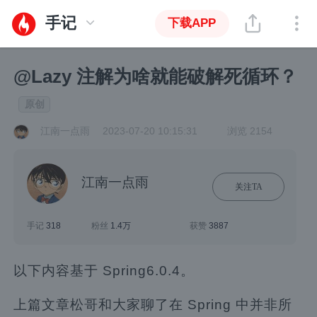
手记
下载APP
@Lazy 注解为啥就能破解死循环？
原创
江南一点雨
2023-07-20 10:15:31
浏览 2154
江南一点雨
关注TA
手记
318
粉丝
1.4万
获赞
3887
以下内容基于 Spring6.0.4。
上篇文章松哥和大家聊了在 Spring 中并非所