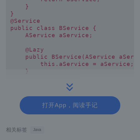
    }

}

@Service

public class BService {

    AService aService;

    @Lazy

    public BService(AService aServi
        this.aService = aService;

    }

    public AService getaService() {
        return aService;

    }

打开App，阅读手记
}

相关标签
Java
@Lazy 注解可以添加在 AService 或者 BSer