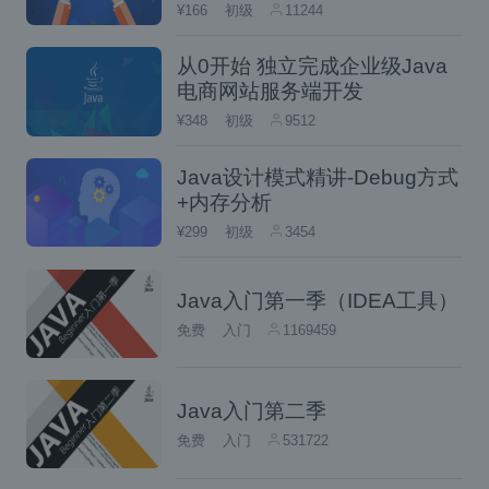
¥166
初级
11244
从0开始 独立完成企业级Java
电商网站服务端开发
小伙伴们看到，我们从 AService 和 BServic
¥348
初级
9512
e 中获取到的 Bean 都是正常的未被代理的对
Java设计模式精讲-Debug方式
象，事实上我们的原始代码确实也没有需要代
+内存分析
理的地方。但是，AService 中的 BService
¥299
初级
3454
以及 BService 中的 AService 却都是代理对
象，按理说 AService 中的 BService 应该和
Java入门第一季（IDEA工具）
我们从 Spring 容器中获取到的 BService 一
免费
入门
1169459
致，BService 中的 AService 也应该和 Sprin
g 容器中获取到的 AService 一致，但实际
Java入门第二季
上，两者却并不相同。
免费
入门
531722
不过这样也好懂了，为什么 Spring 能把一个