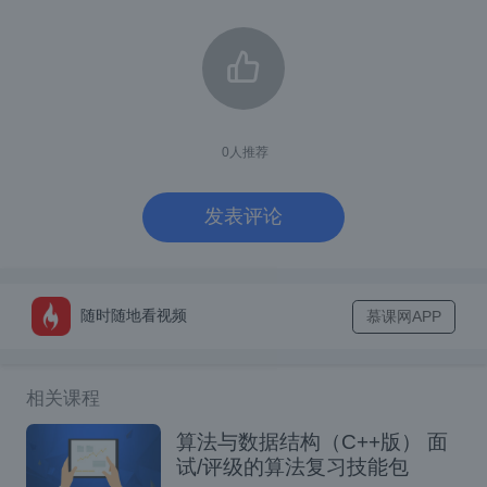
vice 的构造方法上，也可以都添加上。
添加上之后，我们再去启动项目，就不会报错
了。这样看起来问题解决了，但是其实还是差
点意思，小伙伴们看一下我的启动代码：
0
人推荐
ClassPathXmlApplicationContext ctx
发表评论
AService aService = ctx.getBean(ASe
BService bService = ctx.getBean(BSe
System.out.println("aService.getCla
System.out.println("bService.getCla
随时随地看视频
慕课网APP
System.out.println("aService.getbS
System.out.println("bService.getaS
相关课程
最终打印结果如下：
算法与数据结构（C++版） 面
试/评级的算法复习技能包