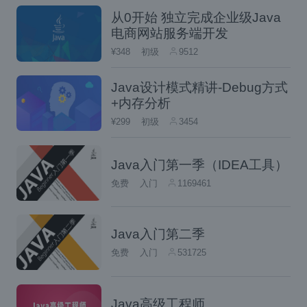
从0开始 独立完成企业级Java
addAdvice 方法就是添加增强/通知。
电商网站服务端开发
¥348
初级
9512
最后通过 getProxy 方法获取到一个代理对
象然后去执行。
Java设计模式精讲-Debug方式
+内存分析
最终打印结果如下：
¥299
初级
3454
Java入门第一季（IDEA工具）
1.2 基于 CGLIB 的 AOP
免费
入门
1169461
如果被代理的对象没有接口，那么可以通过基
Java入门第二季
于 CGLIB 的动态代理来生成代理对象。
免费
入门
531725
假设我有如下类：
Java高级工程师