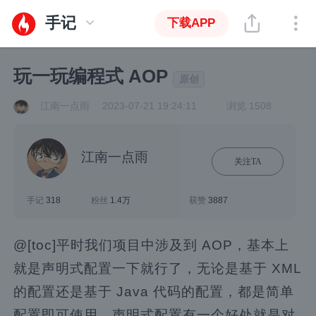
手记
下载APP
玩一玩编程式 AOP
原创
江南一点雨
2023-07-21 19:24:11
浏览 1508
江南一点雨
关注TA
手记
318
粉丝
1.4万
获赞
3887
@[toc]平时我们项目中涉及到 AOP，基本上
就是声明式配置一下就行了，无论是基于 XML
的配置还是基于 Java 代码的配置，都是简单
配置即可使用。声明式配置有一个好处就是对