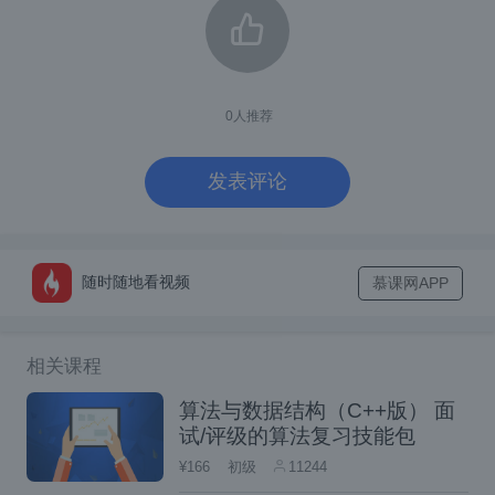
        Object proceed = invocation
        System.out.println(name
        return proceed;

    }

});

0
人推荐
ICalculator calculator = (ICalculat
calculator.add(3, 4);

发表评论
这里几个方法应该都好理解：
随时随地看视频
慕课网APP
setTarget 方法是设置真正的代理对象。这
个在我们之前的 [@Lazy 注解为啥就能破
相关课程
解死循环？]一文中大家已经接触过了。
算法与数据结构（C++版） 面
addInterface，基于 JDK 的动态代理是需
试/评级的算法复习技能包
要有接口的，这个方法就是设置代理对象
¥166
初级
11244
的接口。