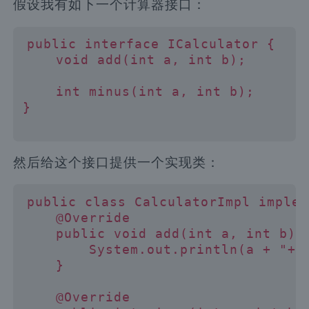
假设我有如下一个计算器接口：
public interface ICalculator {

    void add(int a, int b);

    int minus(int a, int b);

}

然后给这个接口提供一个实现类：
public class CalculatorImpl implem
    @Override

    public void add(int a, int b) {
        System.out.println(a + "+" 
    }

    @Override
