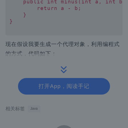
    public int minus(int a, int b) 
        return a - b;

    }

}

现在假设我要生成一个代理对象，利用编程式
的方式，代码如下：
ProxyFactory proxyFactory = new Pr
proxyFactory.setTarget(new Calculat
proxyFactory.addInterface(ICalculat
打开App，阅读手记
proxyFactory.addAdvice(new MethodIn
    @Override

    public Object invoke(MethodInvo
相关标签
        Method method = invocation.
Java
        String name = method.getNam
        System.out.println(name