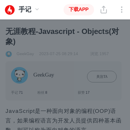
手记
下载APP
无涯教程-Javascript - Objects(对
象)
GeekGay
2023-07-25 08:29:14
浏览 1957
GeekGay
关注TA
手记
71
粉丝
8
获赞
17
JavaScript是一种面向对象的编程(OOP)语
言，如果编程语言为开发人员提供四种基本函