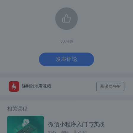
new
运算符用于创建对象的，要创建一个对
象，在
new
运算符后跟构造方法。
在下面的示例中，构造函数方法为
Object()
，
Array()
和
Date()
。这些构造函数是内置的Jav
0
人推荐
aScript函数。
发表评论
var
 employee
=
new
Object
();
var
 book
对象构造函数
随时随地看视频
慕课网APP
构造函数是创建和初始化对象的方法。 JavaS
相关课程
cript提供了一个
Object()
的特殊构造函数来构
微信小程序入门与实战
建对象。
Object()
构造函数的返回值分配给变
¥149
初级
24071