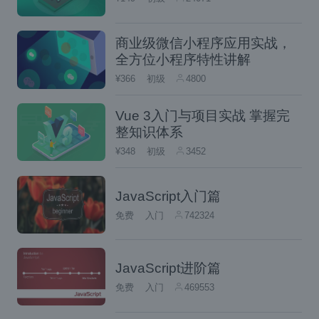
量。
该变量包含对新对象的引用。
商业级微信小程序应用实战，
全方位小程序特性讲解
请尝试以下示例，它演示了如何创建对象。
¥366
初级
4800
Vue 3入门与项目实战 掌握完
<html>
整知识体系
<head>
<title>
User-defined objects
<
¥348
初级
3452
<script
type
=
"text/javascrip
var
 book
=
new
Object
();
JavaScript入门篇
         book
.
subject
=
"Perl"
;
         book
.
author 
=
"Learnfk"
;
免费
入门
742324
</script>
</head>
JavaScript进阶篇
<body>
免费
入门
469553
<script
type
=
"text/javascrip
         document
.
write
(
"Book name