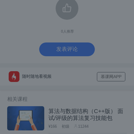
指定基本镜像、应用程序代码、依赖项和
配置以运行应用程序。
构建Docker镜像
：使用Docker客户
0
人推荐
端，可以通过运行
并指定
docker build
Dockerfile路径来构建新的镜像。这将根据
发表评论
Dockerfile中的指令创建一个新的Docker
镜像。
推送Docker镜像
：构建图像后，必须将
随时随地看视频
慕课网APP
其推送到仓库（例如Docker Hub），以便
在部署容器时轻松检索。使用
docker pu
相关课程
命令，后跟镜像名称和标签。
sh
算法与数据结构（C++版） 面
部署容器
：要从Docker镜像部署新容
试/评级的算法复习技能包
器，请使用**
命令，后跟镜
docker run
¥166
初级
11244