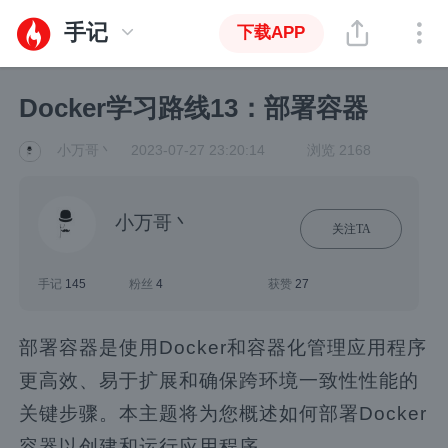
手记
下载APP
Docker学习路线13：部署容器
小万哥丶
2023-07-27 23:20:14
浏览 2168
小万哥丶
关注TA
手记
145
粉丝
4
获赞
27
部署容器是使用Docker和容器化管理应用程序
更高效、易于扩展和确保跨环境一致性性能的
关键步骤。本主题将为您概述如何部署Docker
容器以创建和运行应用程序。