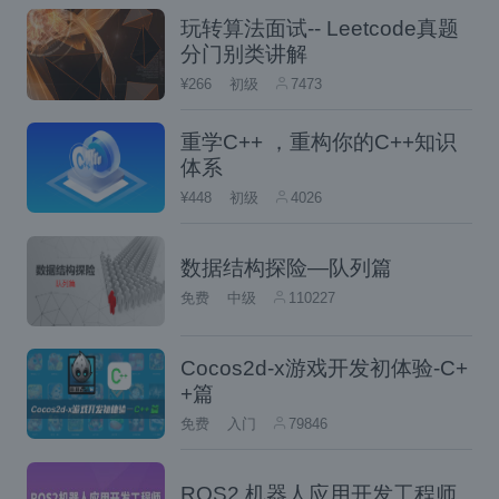
像名称和标签。这将启动一个新的容器并
玩转算法面试-- Leetcode真题
执行所需的应用程序。
分门别类讲解
管理容器
：部署涉及确保容器正常运行并
¥266
初级
7473
管理扩展、更新和其他关键方面。使用Doc
重学C++ ，重构你的C++知识
（列出运行中
ker命令，如
docker ps
体系
的容器）、
（停止容
docker stop
¥448
初级
4026
器）和
（删除容器）来管理
docker rm
已部署的容器。
数据结构探险—队列篇
监视和日志
免费
中级
110227
：收集日志并监视已部署容器
的性能，以确保它们以最佳状态运行。根
Cocos2d-x游戏开发初体验-C+
（查
据需要使用命令，如
docker logs
+篇
看日志）和
（查看容器
docker stats
免费
入门
79846
统计信息）。
ROS2 机器人应用开发工程师