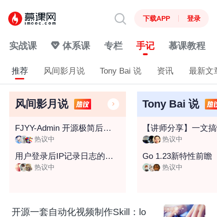
下载APP
登录
实战课
体系课
专栏
手记
慕课教程
推荐
风间影月说
Tony Bai 说
资讯
最新文
风间影月说
Tony Bai 说
FJYY-Admin 开源极简后台管理系统，快速构建前端项目，更适合后端开发小伙伴的前端框架~
热议中
热议中
用户登录后IP记录日志的六种实现方案探讨
Go 1.23新特性前瞻
热议中
热议中
开源一套自动化视频制作Skill：lo