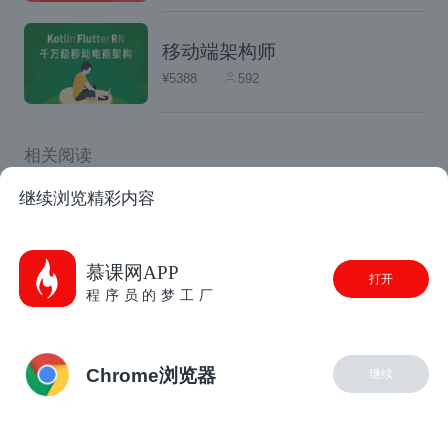
计课程内容，考虑实用性和教学方法。对于初
移动端架构师
学者，详细讲解并提供实践项目和学习材料。
¥5388
592
合理安排课程时长和进度，确保学习者能够在
合理时间内完成学习并达到目标。每个环节都
相关阅读
需审慎考虑，以满足学习者需求。
阿里云OSS账户配置
继续浏览精彩内容
与此同时更注重准确性和实用性。在录制课程
夭寿啦！我的网站被攻击了了735200次还没崩
之前，老师会深入研究源代码并编写电子文
人人都能生成火爆全网的最不像二维码的二维码
慕课网APP
档，以确保分享的观点和知识点是准确无误
打开
程序员的梦工厂
如何在数据中台中提高效率并节省成本？
的，即使有些技术点在市面上还没有相应的文
技术传承：跨端大咖的教育之旅
章材料。还会通过与学生的交流和收集问题和
Chrome浏览器
需求，选择更适合大家的课题。
继续
目标是帮助学
生解决实际问题并扩展他们的技术栈，同时传授
学习方法，使学员能够更有效地学习。