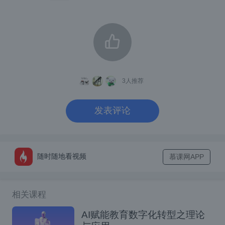
来越多的同事加入。他们需要引导才能上手，
但找不到系统的学习材料。因此，老师通过慕
课网分享自身多年的经验，
希望让更多人接触
更多的技术。授课是对自身能力和匠人精神的挑
3
人推荐
战，也是对知识、学生和教育的敬畏、关爱和热
爱的体现。
发表评论
分享知识的初衷，与学校老师在讲台上默默奉
献的情景是一样的，
皆源于心中对知识的热爱
随时随地看视频
慕课网APP
与传播的使命感。就像《孟子·梁惠王下》中说
的“独乐乐不如众乐乐”，我享受技术带来的喜
悦，而更愿意将其分享，使快乐成倍放大。正如
相关课程
赠人玫瑰，手留余香，分享不仅让别人受益，也
AI赋能教育数字化转型之理论