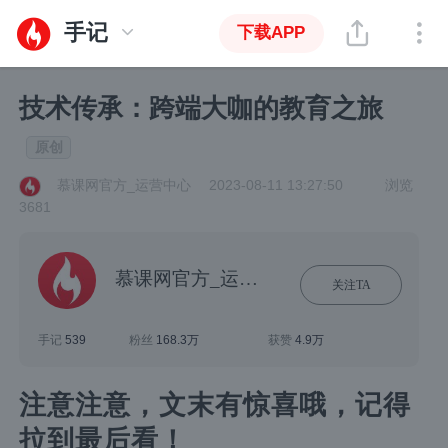
手记
下载APP
技术传承：跨端大咖的教育之旅
原创
慕课网官方_运营中心
2023-08-11 13:27:50
浏览
3681
慕课网官方_运营中心
关注TA
手记
539
粉丝
168.3万
获赞
4.9万
注意注意，文末有惊喜哦，记得
拉到最后看！