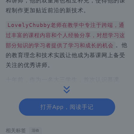
和讲师，他的双重角色相互补充，使得他的课
程制作更加贴近前沿的新技术。
LovelyChubby老师在教学中专注于跨端，通
过丰富的课程内容和个人经验分享，对想学习这
。他
部分知识的学习者提供了学习和成长的机会
的教育理念和技术实践让他成为慕课网上备受
关注的优秀讲师。
十年前，作为一名大三学生，首次认识慕课
网。偶然间被编程的神秘性和吸引力所震撼。
之后在网络上寻找编程相关的资料，并在各大
打开App，阅读手记
平台中选择了慕课网，课程丰富，由浅入深的
教学模式极为符合当下学习需求。
相关标签
活动
从慕课网学员到社会工作人员，在工作中有越