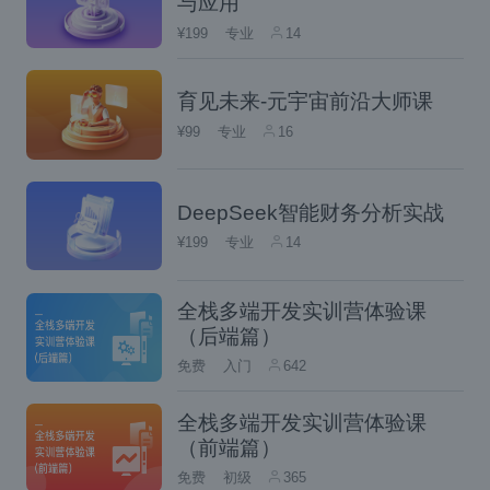
与应用
让自己感受到更深的满足与喜悦。
¥199
专业
14
lovelychubby老师以教学的形式分享自己的经
验，亲身体验在线教育的魅力，提升自己的课
育见未来-元宇宙前沿大师课
程设计和演讲能力。慕课网代表作，比如移动
¥99
专业
16
端架构师体系课、Jetpack全组件实践短视频A
PP、安卓零基础入门、还有4小时探秘安卓导
DeepSeek智能财务分析实战
航架构设计等多门课程。
¥199
专业
14
教育需不断学习创新，以适应变化。知识价值
全栈多端开发实训营体验课
在于分享传递。分享知识是学习和成长机会，
（后端篇）
应该提供有针对性的指导，鼓励学习者独立思
免费
入门
642
考和学习能力。工程师和讲师的角色相互补
全栈多端开发实训营体验课
充，课程制作可帮助掌握前沿技术。
（前端篇）
免费
初级
365
其中课题制定非常重要。确定学习目标后，设