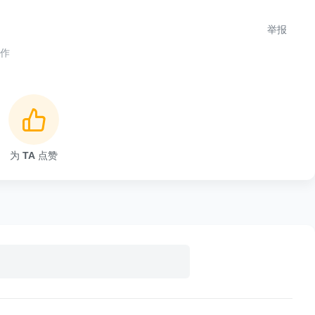
程中无法释放不再使用的内存，导致内存占用不断增加，最
举报
漏。
合作
的情况包括：
对象后，忘记将其引用置为 null 或者从数据结构中移
比如 ThreadLocal。
为
TA
点赞
用：如果一个长生命周期的对象持有了一个短生命周期对象
于长生命周期对象的引用仍然存在，短生命周期对象也无法
内存泄漏或者资源未正确释放的问题，如果使用不当或者没
。