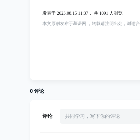
是错误的内存溢出），指的是程序在运行过
发表于 2023.08.15 11:37，
共 1091 人浏览
终耗尽系统资源，这种情况就被称为内存泄
本文原创发布于慕课网 ，转载请注明出处，谢谢
这一次，我提前抢答了， 常见导致内存泄漏
对象的引用未被正确释放：如果在使用完一个
除，那么该对象将无法被垃圾回收，导致内存泄漏。
长生命周期的对象持有短生命周期对象的引
0
评论
的引用，即使短生命周期对象不再使用，由
被垃圾回收，从而造成内存泄漏。
评论
共同学习，写下你的评论
过度使用第三方库：某些第三方库可能存在
有适当地管理这些库，可能会导致内存溢出