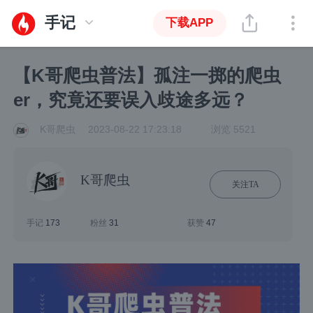
手记
下载APP
【K哥爬虫普法】孤注一掷的爬虫
er，究竟还要误入歧途多远？
K哥爬虫
2023-08-22 17:23:18
浏览 5521
K哥爬虫
关注TA
手记
173
粉丝
31
获赞
47