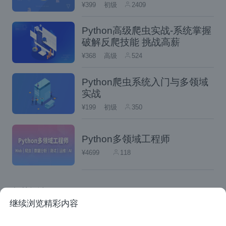
对方点开链接之后是一个假的京东账号，对方
¥399
初级
2409
就以为是自己掉线了，然后对方会在假的京东
Python高级爬虫实战-系统掌握
页面上重新登录自己的账号、密码和验证码，
破解反爬技能 挑战高薪
这些账号、密码就会通过钓鱼网站的链
¥368
高级
524
接发送到我们钓鱼链接的管理后台
，我们
Python爬虫系统入门与多领域
登录钓鱼网站的管理后台就可以拿到商家的用
实战
户名和密码，在京东商城的网站登录商家后
¥199
初级
350
台，然后我们再用爬虫软件将商家的购买人订
单信息采集下来，我们只需要设定好时间，软
Python多领域工程师
件就会自动批量的将这个时间段商家的买家数
¥4699
118
据采集下来，然后由谢财安负责在 QQ 上联系
购买数据的人，如果有人购买的话，我们就从
相关阅读
QQ 上以 TXT 的格式发给对方，对方收到数
继续浏览精彩内容
Mybatis-plus入门学习笔记之'查询'
据之后就会告诉我到什么地方取现金，我们就