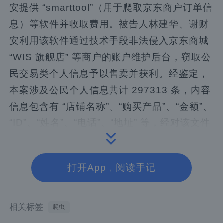
安提供 “smarttool”（用于爬取京东商户订单信
息）等软件并收取费用。被告人林建华、谢财
安利用该软件通过技术手段非法侵入京东商城
“WIS 旗舰店” 等商户的账户维护后台，窃取公
民交易类个人信息予以售卖并获利。经鉴定，
本案涉及公民个人信息共计 297313 条，内容
信息包含有 “店铺名称”、“购买产品”、“金额”、
“ID”、“姓名”、“电话”、“地址” 等，经对该文件
中每条个人信息的电话号码为标准进行统计剔
获取到信息共 240372
除重复数据后，
打开App，阅读手记
条
。
供述情况
相关标签
爬虫