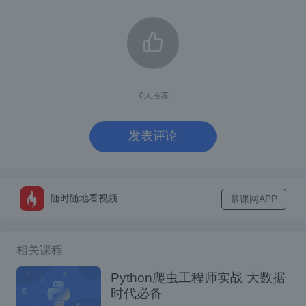
被告人林建华的供述（爬虫软件买家）:
2018 年 9 月份左右，谢财安说京东网上有一
些购物的数据有人要，让我和他一起去网上窃
取数据。我们两个人就在新罗区适中镇中心村
0
人推荐
山脚下的一个老房子里面架设了设备开始窃取
发表评论
京东的数据，然后卖给龙岩当地从事网络诈骗
一条 3 到 4 元的价格
的人，
，这些从事网
络诈骗的人就是通过我卖给他们的这些数据给
随时随地看视频
慕课网APP
购物的人打电话实施诈骗。
钓鱼链接
谢财安首先联系做
的人，然后把钓
相关课程
鱼链接发给我，我自己注册一个京东账号，把
Python爬虫工程师实战 大数据
钓鱼链接发给卖家说让对方看一下这款商品，
时代必备