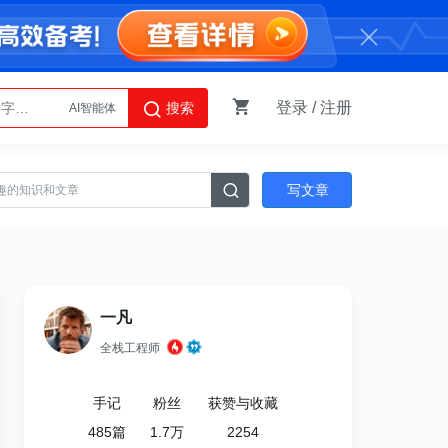
登录
/
注册
搜索
AI智能体
Python
写文章
一凡
全栈工程师
手记
粉丝
获赞与收藏
485
篇
1.7万
2254