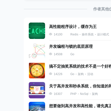
作者其他
高性能程序设计，缓存为王
Redis
操作系统
设计模式
14100
并发编程与锁的底层原理
Go
14508
搞不定抽奖系统的技术不是一个好
Go
架构
活动
14226
关于高并发和秒杀系统，你知道的
PHP
NoSql
架构
16307