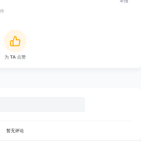
举报
合作
为
TA
点赞
暂无评论