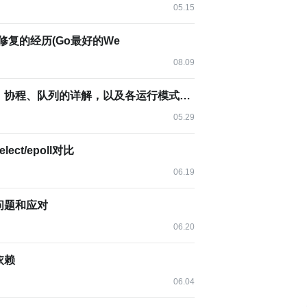
05.15
g和修复的经历(Go最好的We
08.09
高并发和高性能系统中进程、线程、协程、队列的详解，以及各运行模式的对比
05.29
ct/epoll对比
06.19
问题和应对
06.20
依赖
06.04