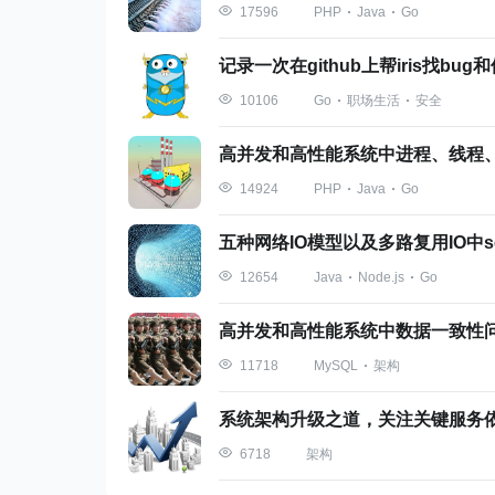
PHP
Java
Go
17596
记录一次在github上帮iris找bu
Go
职场生活
安全
10106
PHP
Java
Go
14924
五种网络IO模型以及多路复用IO中sele
Java
Node.js
Go
12654
高并发和高性能系统中数据一致性
MySQL
架构
11718
系统架构升级之道，关注关键服务
架构
6718