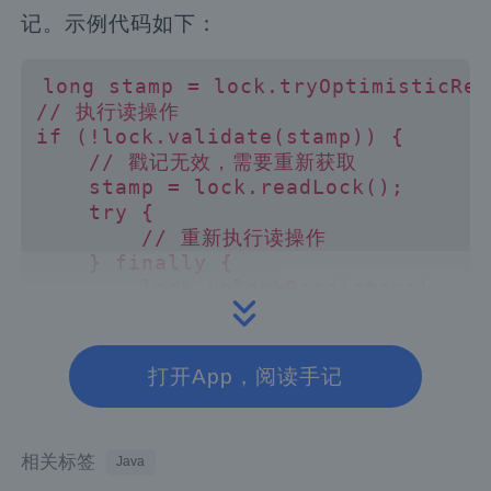
记。示例代码如下：
long
 stamp 
=
 lock
.
tryOptimisticRea
// 执行读操作
if
(
!
lock
.
validate
(
stamp
)
)
{
// 戳记无效，需要重新获取
    stamp 
=
 lock
.
readLock
(
)
;
try
{
// 重新执行读操作
}
finally
{
        lock
.
unlockRead
(
stamp
)
;
}
}
打开App，阅读手记
适用场景
相关标签
Java
乐观读锁策略适用于以下场景：