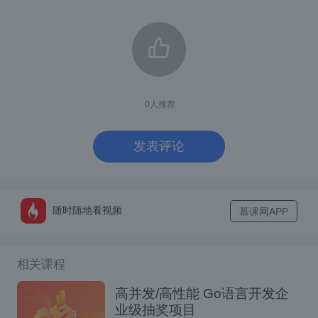
读操作非常频繁，而写操作很少发生的情
况下。
读操作所占用的时间非常短暂。
不希望读操作被写操作阻塞。
0
人推荐
需要注意的是，乐观读锁并不适用于写入操作
发表评论
比较频繁的场景，因为读操作期间写操作是被
允许的，可能会导致读操作读到写入过程中的
不一致数据。
随时随地看视频
慕课网APP
相关课程
高并发/高性能 Go语言开发企
业级抽奖项目