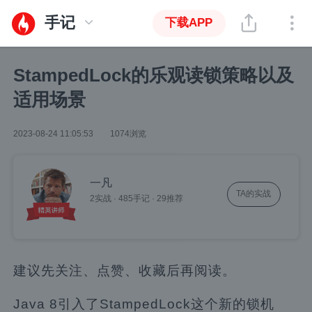
手记
下载APP
StampedLock的乐观读锁策略以及
适用场景
2023-08-24 11:05:53
1074浏览
一凡
TA的实战
2实战
·
485手记
·
29推荐
建议先关注、点赞、收藏后再阅读。
Java 8引入了StampedLock这个新的锁机