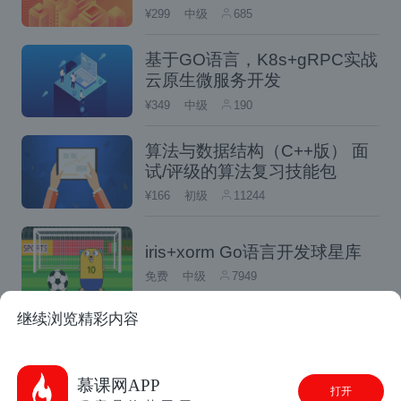
¥299
中级
685
基于GO语言，K8s+gRPC实战
云原生微服务开发
¥349
中级
190
算法与数据结构（C++版） 面
试/评级的算法复习技能包
¥166
初级
11244
iris+xorm Go语言开发球星库
免费
中级
7949
继续浏览精彩内容
CDN与智能DNS原理和应用
免费
中级
17729
慕课网APP
打开