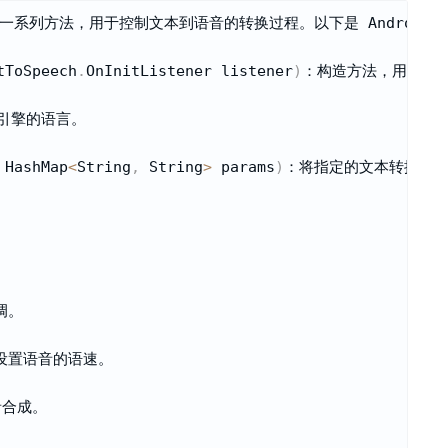
了一系列方法，用于控制文本到语音的转换过程。以下是 Android T
tToSpeech
.
OnInitListener listener
)
：构造方法，用于初始化
 引擎的语言。

 HashMap
<
String
,
 String
>
 params
)
：将指定的文本转换为语
。

设置语音的语速。

合成。
