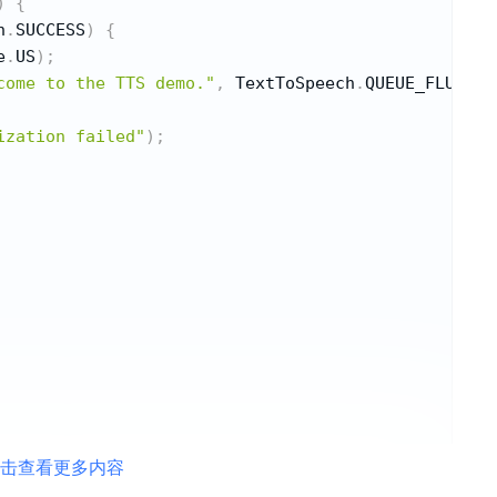
)
{
h
.
SUCCESS
)
{
e
.
US
)
;
come to the TTS demo."
,
 TextToSpeech
.
QUEUE_FLUSH
,
 
ization failed"
)
;
击查看更多内容