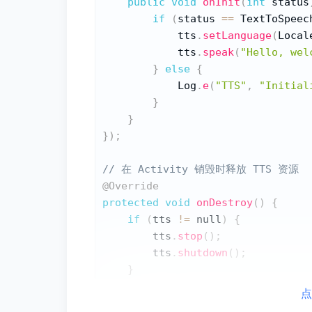
public
void
onInit
(
int
 status
if
(
status 
==
 TextToSpeec
            tts
.
setLanguage
(
Local
            tts
.
speak
(
"Hello, wel
}
else
{
            Log
.
e
(
"TTS"
,
"Initial
}
}
}
)
;
// 在 Activity 销毁时释放 TTS 资源
@Override
protected
void
onDestroy
(
)
{
if
(
tts 
!=
 null
)
{
        tts
.
stop
(
)
;
        tts
.
shutdown
(
)
;
}
super
.
onDestroy
(
)
;
点
}