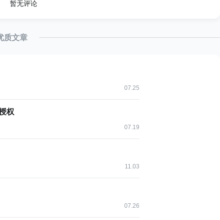
te 
=
1.0f
;
// 默认语速
暂无评论
1.0f
;
// 默认音调
=
 Locale
.
CHINESE
;
// 默认语言
"utteranceId"
;
// 唯一标识符
优质文章
{
07.25
久授权
 errorMessage
)
;
07.19
t
,
final
 TTSListener listener
)
{
11.03
Speech
(
context
,
new
TextToSpeech
.
OnInitListener
(
)
t
 status
)
{
07.26
tToSpeech
.
SUCCESS
)
{