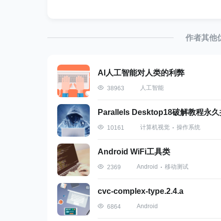
private
float
 defaultSpeechRa
private
float
 defaultPitch 
=
private
 Locale defaultLocale 
private
 String utteranceId 
=
作者其他
public
interface
TTSListener
void
onInitSuccess
(
)
;
AI人工智能对人类的利弊
void
onInitFailure
(
)
;
人工智能
38963
void
onSpeechStart
(
)
;
void
onSpeechDone
(
)
;
Parallels Desktop18破解教程永
void
onSpeechError
(
String
计算机视觉
操作系统
10161
}
Android WiFi工具类
public
TTSUtil
(
Context contex
this
.
context 
=
 context
;
Android
移动测试
2369
        textToSpeech 
=
new
TextTo
@Override
cvc-complex-type.2.4.a
public
void
onInit
(
in
Android
6864
if
(
status 
==
 Tex