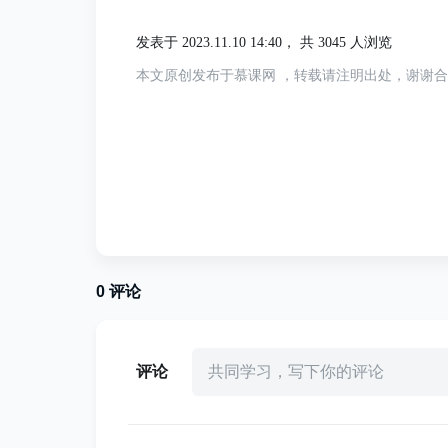
发表于 2023.11.10 14:40，
共 3045 人浏览
下面是自己封装的工具类想用的可以直
本文原创发布于慕课网 ，转载请注明出处，谢谢
/**

 * Copyright (C) 2023-2024 Author

 *

 * TTS语音播报工具类

 *

 * @author   xiaolu

 * @date     2023/11/10

0
评论
 * @version  1.0.0

 */
public
class
TTSUtil
{
评论
共同学习，写下你的评论
private
 TextToSpeech textToSp
private
 Context context
;
private
boolean
 initialized 
=