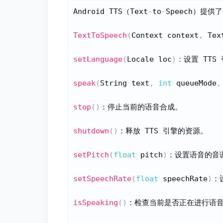
Android TTS（Text
-
to
-
Speech）提供
TextToSpeech
(
Context context
,
 Tex
setLanguage
(
Locale loc
)
：设置 TTS
speak
(
String text
,
int
 queueMode
,
stop
(
)
：停止当前的语音合成。

shutdown
(
)
：释放 TTS 引擎的资源。

setPitch
(
float
 pitch
)
：设置语音的音调
setSpeechRate
(
float
 speechRate
)
：
isSpeaking
(
)
：检查当前是否正在进行语音