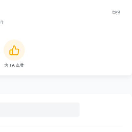
举报
接使用
合作
为
TA
点赞
eech
;
false
;