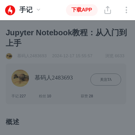
手记
下载APP
Jupyter Notebook教程：从入门到
上手
慕码人2483693
2024-12-17 15:55:57
浏览 6633
慕码人2483693
关注TA
手记
227
粉丝
10
获赞
28
概述