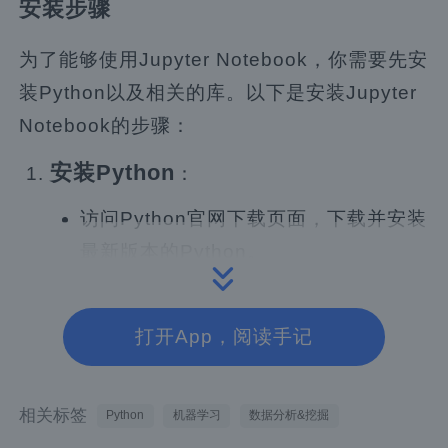
安装步骤
为了能够使用Jupyter Notebook，你需要先安
装Python以及相关的库。以下是安装Jupyter
Notebook的步骤：
安装Python
：
访问Python官网下载页面，下载并安装
最新版本的Python。
推荐使用Anaconda发行版，它包含了
大部分数据分析和科学计算所需的库。
打开App，阅读手记
安装Jupyter Notebook
：
打开命令行工具（如Windows的命令提
示符或Anaconda Prompt，Linux的终
相关标签
Python
机器学习
数据分析&挖掘