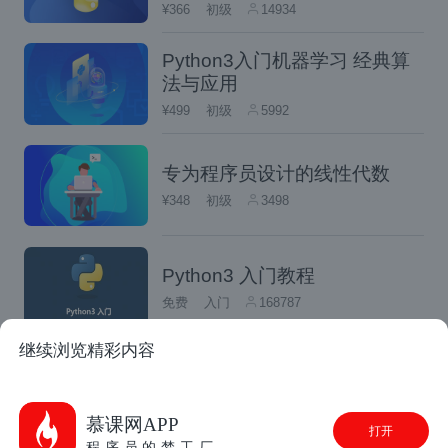
¥366
初级
14934
器会自动打开并显示一个文件夹列表。选
择你希望创建或打开的文件夹。
Python3入门机器学习 经典算
创建新笔记本：
法与应用
¥499
初级
5992
点击界面右上角的“New”按钮，选择“Py
thon 3”（或其他你安装的内核）。
专为程序员设计的线性代数
这将创建一个新的Jupyter Notebook
¥348
初级
3498
文件，并在新标签页中打开。
Jupyter Notebook界面与基本操作
Python3 入门教程
免费
入门
168787
界面介绍
继续浏览精彩内容
初识机器学习-理论篇
Jupyter Notebook的界面主要由以下几个部分
免费
入门
137655
组成：
慕课网APP
打开
程序员的梦工厂