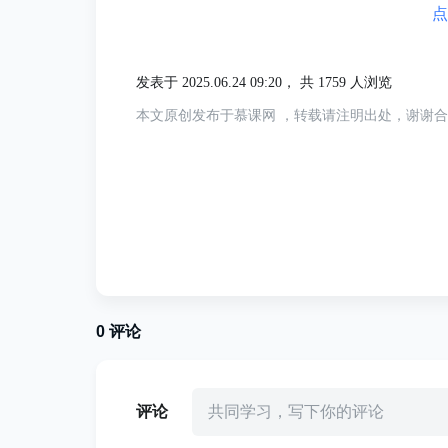
试、线程级可视化调试）、静态检查、性能
点
工具、Fuzz工具以及智能辅助编程工具，
发表于 2025.06.24 09:20，
共 1759 人浏览
《
鸿蒙
编程语言白皮书解读
本文原创发布于慕课网 ，转载请注明出处，谢谢
在2025年6月20日，华为发布了《
鸿蒙
编程
鸿蒙
编程语言整体框架
多语言生态：
鸿蒙
支持 ArkTS、仓颉
生态构建。
0
评论
ArkTS：动态类型编程语言，基于
效开发场景。
评论
共同学习，写下你的评论
仓颉：静态类型编程语言，具有