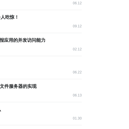
 平台的机器码，实现跨 OS 平台代码共享，支持多种操作
06.12
到令人吃惊！
工具 ArkGuard；仓颉提供外形混淆、数据混淆、控制流混
09.12
天气预报应用的并发访问能力
02.12
完善语言规范，提供基于语言规范的编译器实现，引入类型信
06.22
验，提供高性能和强安全能力，在跨平台和智能化领域持
ot 的文件服务器的实现
06.13
L 能力构建 Agent DSL 能力，未来将深化与 AI 技术
么
01.30