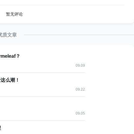
件加速等特定场景，可通过跨语言互操作封装为 ArkTS 和仓
暂无评论
优质文章
 Node-API 实现互操作；仓颉与 C 语言实现函数互相调用及跨
互操作库实现数据转换和函数调用。
eleaf？
09.09
为啥这么潮！
法，提供丰富的基础库和并发能力，支持声明式 UI 开发，可继
09.22
合执行模式，优化模块加载机制，提供高效的并发编程模型；
，具有卓越的性能支持。
09.05
系统等特性，并在编译工具链和运行时提供额外的安全机制；
程
等确保程序安全。