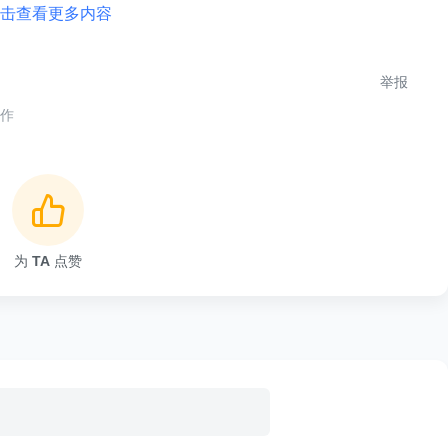
分析、包管理、文档生成、Mock工具、测试框架、覆盖率
击查看更多内容
进一步提升软件开发体验以及效率。
举报
合作
语言白皮书》V1.0 版本。白皮书核心内容如下：
为
TA
点赞
和 C/C++ 三种编程语言，它们相互补充，共同支撑
鸿蒙
应用
 TypeScript，具有易学易用、生态丰富等特征，适用于高
高性能、强安全、跨平台等特性，适用于对性能和安全要求