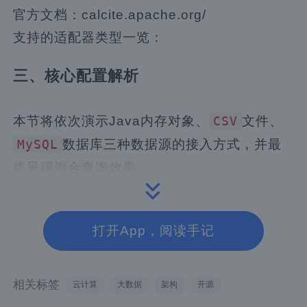
官方文档：calcite.apache.org/
支持的适配器类型一览：
三、核心配置解析
本节将依次演示Java内存对象、
文件、
CSV
数据库三种数据源的接入方式，并最
MySQL
终呈现混合查询效果。
3.1 Maven依赖引入
打开App，阅读手记
<!-- Calcite核心模块 -->
<dependency>
<groupId>
org.apache.calcite
</g
相关标签
云计算
大数据
架构
开源
<artifactId>
calcite-core
</arti
<version>
1.38.0
</version>