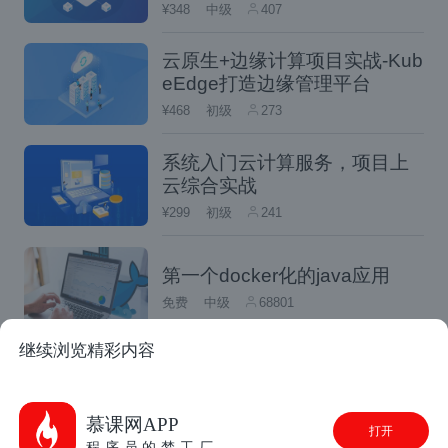
{
¥348
中级
407
"name"
:
"your schema name"
,
"type"
:
"custom"
,
云原生+边缘计算项目实战-Kub
"factory"
:
""
,
eEdge打造边缘管理平台
"operand"
:
{
¥468
初级
273
}
}
系统入门云计算服务，项目上
]
云综合实战
}
¥299
初级
241
含
顶层字段说明
字段
第一个docker化的java应用
义
免费
中级
68801
配置规范版本
version
继续浏览精彩内容
defaultSche
默认激活的
OpenStack基础
Schema
ma
免费
初级
50732
慕课网APP
打开
Schema配置列表
schemas
程序员的梦工厂