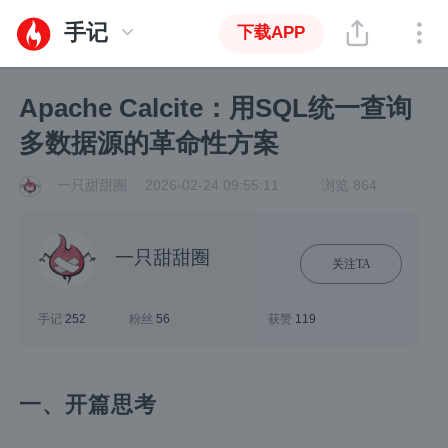
手记
下载APP
Apache Calcite：用SQL统一查询
多数据源的革命性方案
一只甜甜圈
2026-02-24 09:55:11
浏览 864
一只甜甜圈
关注TA
手记
252
粉丝
56
获赞
119
一、开篇思考