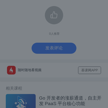
</dependency>
<!-- CSV适配器扩展 -->
<dependency>
<groupId>
org.apache.calcite
</g
<artifactId>
calcite-csv
</artif
<version>
1.38.0
</version>
0
人推荐
</dependency>
发表评论
3.2 配置文件结构
数据源管理采用JSON格式进行声明式配置，
随时随地看视频
慕课网APP
基本结构如下：
{
相关课程
"version"
:
"1.0"
,
"defaultSchema"
:
"your schema na
Go 开发者的涨薪通道，自主开
"schemas"
:
[
发 PaaS 平台核心功能