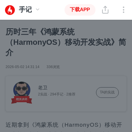
手记
下载APP
历时三年《鸿蒙系统
（HarmonyOS）移动开发实战》简
介
2026-05-02 14:31:14
336浏览
老卫
TA的实战
2实战
·
294手记
·
2推荐
近期拿到《鸿蒙系统（HarmonyOS）移动开