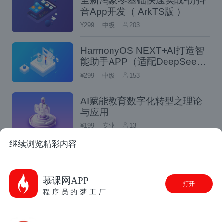
全新鸿蒙零基础快速实战-仿抖
。
音App开发（ ArkTS版 ）
¥299
中级
203
HarmonyOS NEXT+AI打造智
能助手APP（适配DeepSee
k）
¥299
中级
153
AI赋能教育数字化转型之理论
与应用
¥199
专业
13
继续浏览精彩内容
全栈多端开发实训营体验课
（后端篇）
免费
入门
624
慕课网APP
打开
程序员的梦工厂
全栈多端开发实训营体验课
（前端篇）