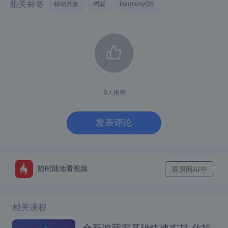
相关标签
移动开发
鸿蒙
HarmonyOS
封面右上角是本书的一些特色介绍，包括全面
呈现HarmonyOS开发要点、帮助读者掌握开
发、配套立体化教学资源、全方位服务教师教
学。左上角可以看出，本书是纳入了“人才培养
系列丛书”。
0
人推荐
封面底图看着是一幅油画，似晚霞又像是照样
初升，极具梦幻色彩。
发表评论
封面底部是出版社“人民邮电出版社”字样。
封底部分
随时随地看视频
慕课网APP
介绍封底部分。
相关课程